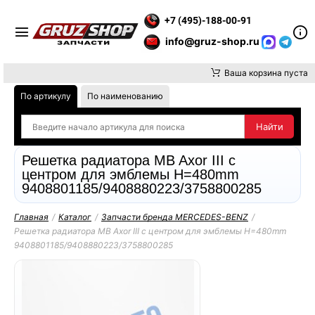
РАТИТЕ ВНИМАНИЕ, ДОСТАВКУ ДО ТК ИЛИ САМОВЫВОЗ ЗАКА
+7 (495)-188-00-91
info@gruz-shop.ru
Ваша корзина пуста
По артикулу
По наименованию
Решетка радиатора MB Axor III с
центром для эмблемы H=480mm
9408801185/9408880223/3758800285
Главная
/
Каталог
/
Запчасти бренда MERCEDES-BENZ
/
Решетка радиатора MB Axor III с центром для эмблемы H=480mm
9408801185/9408880223/3758800285