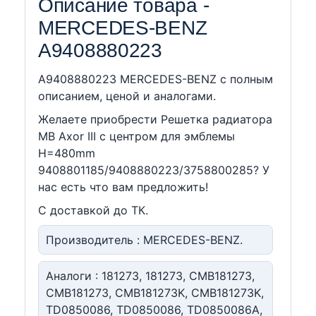
Описание товара -
MERCEDES-BENZ
A9408880223
A9408880223 MERCEDES-BENZ c полным
описанием, ценой и аналогами.
Желаете приобрести Решетка радиатора
MB Axor III с центром для эмблемы
H=480mm
9408801185/9408880223/3758800285? У
нас есть что вам предложить!
С доставкой до ТК.
Производитель : MERCEDES-BENZ.
Аналоги : 181273, 181273, CMB181273,
CMB181273, CMB181273K, CMB181273K,
TD0850086, TD0850086, TD0850086A,