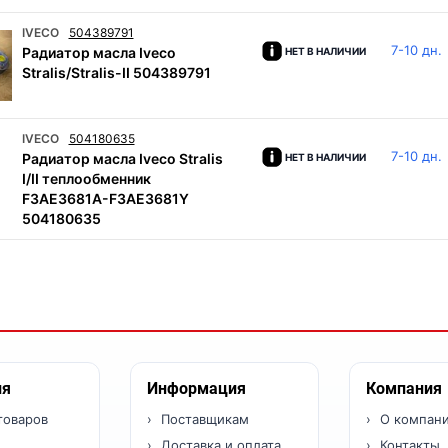
IVECO
504389791
7-10 дн.
Радиатор масла Iveco
НЕТ В НАЛИЧИИ
Stralis/Stralis-II 504389791
IVECO
504180635
7-10 дн.
Радиатор масла Iveco Stralis
НЕТ В НАЛИЧИИ
I/II теплообменник
F3AE3681A-F3AE3681Y
504180635
ия
Информация
Компания
товаров
Поставщикам
О компан
Доставка и оплата
Контакты