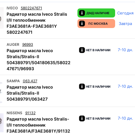
IVECO
5802247671
Сегодня
ДМД НАЛИЧИЕ
Радиатор масла Iveco Stralis
I/II теплообменник
Завтра
ПС МОСКВА
F3AE3681A-F3AE3681Y
5802247671
AUGER
96993
7-10 дн.
Радиатор масла Iveco
НЕТ В НАЛИЧИИ
Stralis/Stralis-II
504389791/504180635/58022
47671/96993
SAMPA
063.427
7-10 дн.
Радиатор масла Iveco
НЕТ В НАЛИЧИИ
Stralis/Stralis-II
504389791/063427
NISSENS
91132
7-10 дн.
Радиатор масла Iveco Stralis-
НЕТ В НАЛИЧИИ
I/II теплообменник
F3AE3681A/F3AE3681Y/91132