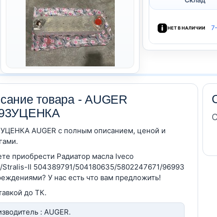
7
НЕТ В НАЛИЧИИ
сание товара - AUGER
993УЦЕНКА
С
УЦЕНКА AUGER c полным описанием, ценой и
гами.
те приобрести Радиатор масла Iveco
is/Stralis-II 504389791/504180635/5802247671/96993
реждениями? У нас есть что вам предложить!
тавкой до ТК.
зводитель : AUGER.