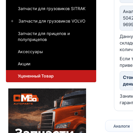
Запчасти для грузовиков SITRAK
Анал
5042
Запчасти для грузовиков VOLVO
9699
Запчасти для прицепов и
Данну
полуприцепов
склад
колич
Аксессуары
Если 
Акции
приве
Уцененный Товар
Стои
день
Заним
гаран
Аналоги