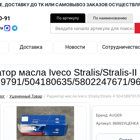
ОСТАВКУ ДО ТК ИЛИ САМОВЫВОЗ ЗАКАЗОВ ОСУЩЕСТВЛЯЕМ О
0-91
По артикулу
По наименованию
ru
Доставка
Новости
Сотрудничеств
ор масла Iveco Stralis/Stralis-II
9791/504180635/5802247671/9
лог
/
Уцененный Товар
/
Радиатор масла Iveco Stralis/Stralis-II 5043897
Бренд: AUGER
Артикул: 96993УЦЕНКА
Склад