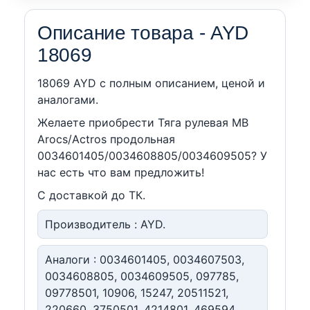
Описание товара - AYD
18069
18069 AYD c полным описанием, ценой и
аналогами.
Желаете приобрести Тяга рулевая MB
Arocs/Actros продольная
0034601405/0034608805/0034609505? У
нас есть что вам предложить!
С доставкой до ТК.
Производитель : AYD.
Аналоги : 0034601405, 0034607503,
0034608805, 0034609505, 097785,
09778501, 10906, 15247, 20511521,
220660, 3750501, 4214801, 469594,