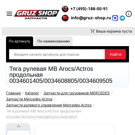
РАТИТЕ ВНИМАНИЕ, ДОСТАВКУ ДО ТК ИЛИ САМОВЫВОЗ ЗАКА
+7 (495)-188-00-91
info@gruz-shop.ru
Ваша корзина пуста
По артикулу
По наименованию
Тяга рулевая MB Arocs/Actros
продольная
0034601405/0034608805/0034609505
Главная
/
Каталог
/
Запчасти для грузовиков MERCEDES
/
Запчасти Mercedes Actros
/
Запчасти рулевого управления Mercedes Actros
/
Тяга рулевая MB Arocs/Actros продольная
0034601405/0034608805/0034609505