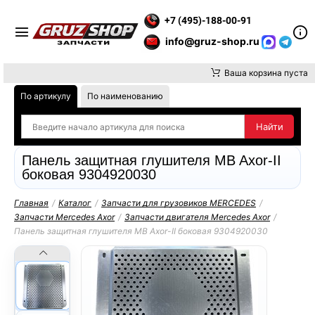
Е ВНИМАНИЕ, ДОСТАВКУ ДО ТК ИЛИ САМОВЫВОЗ ЗАКАЗОВ О
+7 (495)-188-00-91
info@gruz-shop.ru
Ваша корзина пуста
По артикулу
По наименованию
Панeль защитная глушителя MB Axor-II
боковая 9304920030
Главная
/
Каталог
/
Запчасти для грузовиков MERCEDES
/
Запчасти Mercedes Axor
/
Запчасти двигателя Mercedes Axor
/
Панeль защитная глушителя MB Axor-II боковая 9304920030