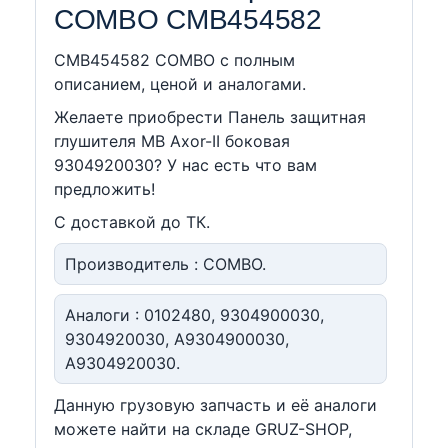
COMBO CMB454582
CMB454582 COMBO c полным
описанием, ценой и аналогами.
Желаете приобрести Панeль защитная
глушителя MB Axor-II боковая
9304920030? У нас есть что вам
предложить!
С доставкой до ТК.
Производитель : COMBO.
Аналоги : 0102480, 9304900030,
9304920030, A9304900030,
A9304920030.
Данную грузовую запчасть и её аналоги
можете найти на складе GRUZ-SHOP,