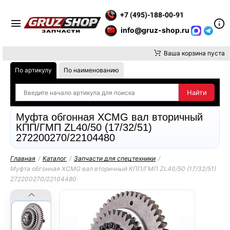
Е ВНИМАНИЕ, ДОСТАВКУ ДО ТК ИЛИ САМОВЫВОЗ ЗАКАЗОВ О
+7 (495)-188-00-91
info@gruz-shop.ru
Ваша корзина пуста
По артикулу
По наименованию
Муфта обгонная XCMG вал вторичный
КПП/ГМП ZL40/50 (17/32/51)
272200270/22104480
Главная
/
Каталог
/
Запчасти для спецтехники
/
Муфта обгонная XCMG вал вторичный КПП/ГМП ZL40/50 (17/32/51)
272200270/22104480