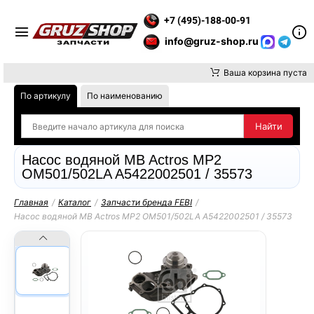
 ВНИМАНИЕ, ДОСТАВКУ ДО ТК ИЛИ САМОВЫВОЗ ЗАКАЗОВ ОС
+7 (495)-188-00-91
info@gruz-shop.ru
Ваша корзина пуста
По артикулу
По наименованию
Насос водяной MB Actros MP2
OM501/502LA A5422002501 / 35573
Главная
/
Каталог
/
Запчасти бренда FEBI
/
Насос водяной MB Actros MP2 OM501/502LA A5422002501 / 35573