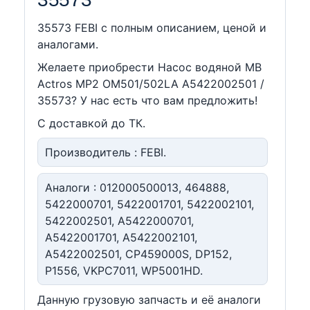
35573 FEBI c полным описанием, ценой и
аналогами.
Желаете приобрести Насос водяной MB
Actros MP2 OM501/502LA A5422002501 /
35573? У нас есть что вам предложить!
С доставкой до ТК.
Производитель : FEBI.
Аналоги : 012000500013, 464888,
5422000701, 5422001701, 5422002101,
5422002501, A5422000701,
A5422001701, A5422002101,
A5422002501, CP459000S, DP152,
P1556, VKPC7011, WP5001HD.
Данную грузовую запчасть и её аналоги