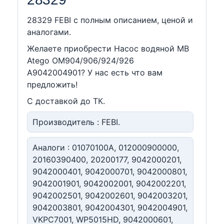
28329 FEBI c полным описанием, ценой и
аналогами.
Желаете приобрести Насос водяной MB
Atego OM904/906/924/926
A9042004901? У нас есть что вам
предложить!
С доставкой до ТК.
Производитель : FEBI.
Аналоги : 01070100A, 012000900000,
20160390400, 20200177, 9042000201,
9042000401, 9042000701, 9042000801,
9042001901, 9042002001, 9042002201,
9042002501, 9042002601, 9042003201,
9042003801, 9042004301, 9042004901,
VKPC7001, WP5015HD, 9042000601,