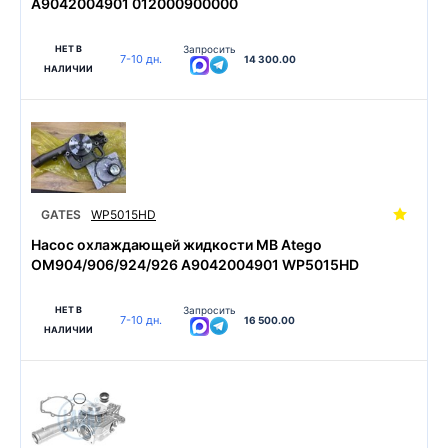
A9042004901 012000900000
НЕТ В
Запросить
7-10 дн.
14 300.00
НАЛИЧИИ
GATES
WP5015HD
Насос охлаждающей жидкости MB Atego
OM904/906/924/926 A9042004901 WP5015HD
НЕТ В
Запросить
7-10 дн.
16 500.00
НАЛИЧИИ