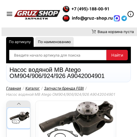
АТИТЕ ВНИМАНИЕ, ДОСТАВКУ ДО ТК ИЛИ САМОВЫВОЗ ЗАКАЗ
+7 (495)-188-00-91
info@gruz-shop.ru
Ваша корзина пуста
По артикулу
По наименованию
Насос водяной MB Atego
OM904/906/924/926 A9042004901
Главная
/
Каталог
/
Запчасти бренда FEBI
/
Насос водяной MB Atego OM904/906/924/926 A9042004901