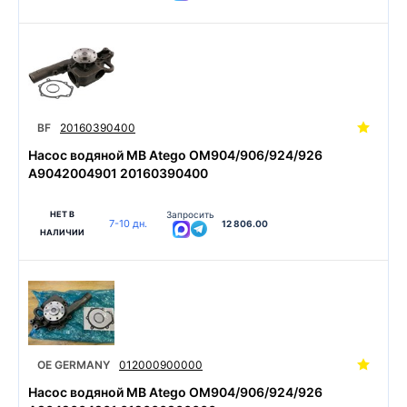
BF
20160390400
Насос водяной MB Atego OM904/906/924/926
A9042004901 20160390400
НЕТ В
Запросить
7-10 дн.
12 806.00
НАЛИЧИИ
OE GERMANY
012000900000
Насос водяной MB Atego OM904/906/924/926