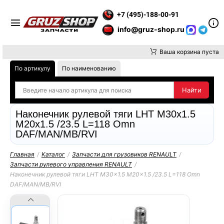
ТЕ ВНИМАНИЕ, ДОСТАВКУ ДО ТК ИЛИ САМОВЫВОЗ ЗАКАЗОВ 
+7 (495)-188-00-91
info@gruz-shop.ru
Ваша корзина пуста
По артикулу
По наименованию
Наконечник рулевой тяги LHT M30x1.5
M20x1.5 /23.5 L=118 Omn
DAF/MAN/MB/RVI
Главная
/
Каталог
/
Запчасти для грузовиков RENAULT
/
Запчасти рулевого управления RENAULT
/
Наконечник рулевой тяги LHT M30x1.5 M20x1.5 /23.5 L=118 Omn
DAF/MAN/MB/RVI