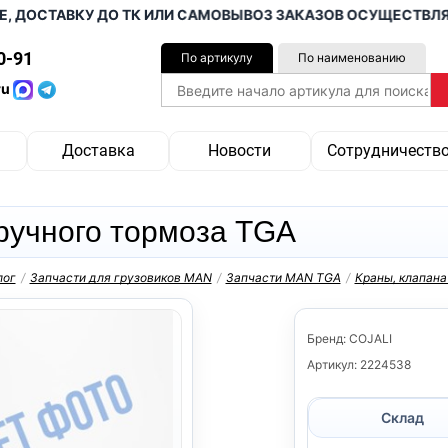
ОСТАВКУ ДО ТК ИЛИ САМОВЫВОЗ ЗАКАЗОВ ОСУЩЕСТВЛЯЕМ ОТ
0-91
По артикулу
По наименованию
ru
Доставка
Новости
Сотрудничеств
ручного тормоза TGA
лог
/
Запчасти для грузовиков MAN
/
Запчасти MAN TGA
/
Краны, клапан
Бренд: COJALI
Артикул: 2224538
Склад