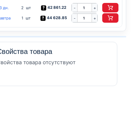
42 861.22
3 дн.
-
2 шт
+
44 628.85
автра
-
1 шт
+
Свойства товара
войства товара отсутствуют