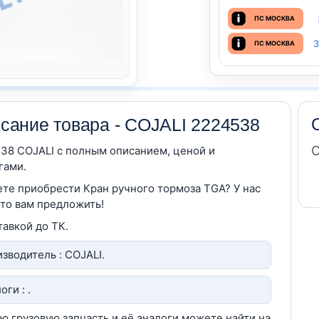
ПС МОСКВА
З
ПС МОСКВА
сание товара - COJALI 2224538
С
38 COJALI c полным описанием, ценой и
гами.
те приобрести Кран ручного тормоза TGA? У нас
что вам предложить!
тавкой до ТК.
зводитель : COJALI.
оги : .
ю грузовую запчасть и её аналоги можете найти на