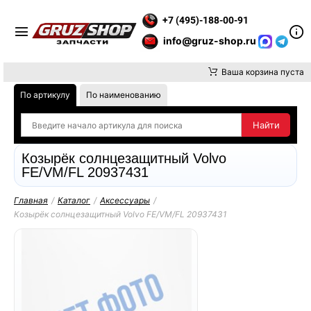
Е ВНИМАНИЕ, ДОСТАВКУ ДО ТК ИЛИ САМОВЫВОЗ ЗАКАЗОВ ОС
+7 (495)-188-00-91
info@gruz-shop.ru
Ваша корзина пуста
По артикулу
По наименованию
Козырёк солнцезащитный Volvo
FE/VM/FL 20937431
Главная
/
Каталог
/
Аксессуары
/
Козырёк солнцезащитный Volvo FE/VM/FL 20937431