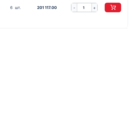
-
6 шт.
201 117.00
+