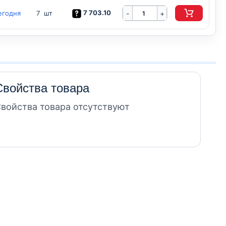
7 703.10
егодня
-
7 шт
+
Свойства товара
войства товара отсутствуют