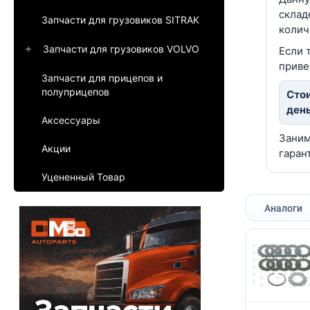
склад
Запчасти для грузовиков SITRAK
колич
Запчасти для грузовиков VOLVO
Если 
приве
Запчасти для прицепов и
полуприцепов
Стои
день
Аксессуары
Заним
Акции
гаран
Уцененный Товар
Аналоги