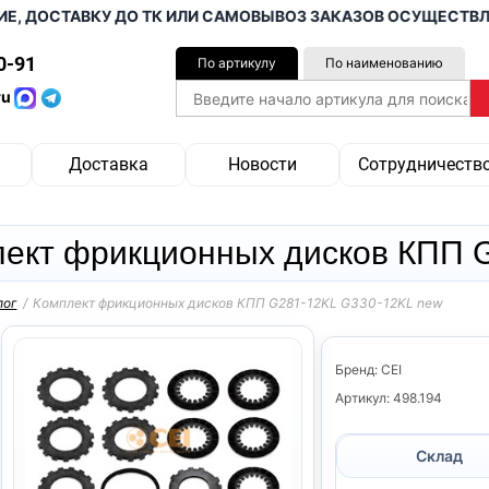
ДОСТАВКУ ДО ТК ИЛИ САМОВЫВОЗ ЗАКАЗОВ ОСУЩЕСТВЛЯЕМ 
0-91
По артикулу
По наименованию
ru
Доставка
Новости
Сотрудничеств
ект фрикционных дисков КПП 
лог
/
Комплект фрикционных дисков КПП G281-12KL G330-12KL new
Бренд: CEI
Артикул: 498.194
Склад