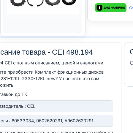
С
ДМД НАЛИЧИЕ
сание товара - CEI 498.194
С
94 CEI c полным описанием, ценой и аналогами.
те приобрести Комплект фрикционных дисков
281-12KL G330-12KL new? У нас есть что вам
ожить!
тавкой до ТК.
зводитель : CEI.
оги : 60533034, 9602620291, A9602620291.
ю грузовую запчасть и её аналоги можете найти на