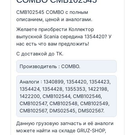
CMB102545 COMBO c полным
описанием, ценой и аналогами.
Желаете приобрести Коллектор
выпускной Scania середина 1354420? У
нас есть что вам предложить!
С доставкой до ТК.
Производитель : COMBO.
Аналоги : 1340899, 1354420, 1354423,
1354424, 1354428, 1355353, 1422198,
1422200, CMB102544, CMB102546,
CMB102547, CMB102548, CMB102549,
CMB102567, DMS02545, DMS02567.
Данную грузовую запчасть и её аналоги
можете найти на складе GRUZ-SHOP,