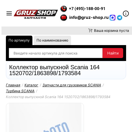
Е ВНИМАНИЕ, ДОСТАВКУ ДО ТК ИЛИ САМОВЫВОЗ ЗАКАЗОВ ОС
+7 (495)-188-00-91
info@gruz-shop.ru
Ваша корзина пуста
По артикулу
По наименованию
Коллектор выпускной Scania 164
1520702/1863898/1793584
Главная
/
Каталог
/
Запчасти для грузовиков SCANIA
/
Турбина SCANIA
/
Коллектор выпускной Scania 164 1520702/1863898/1793584