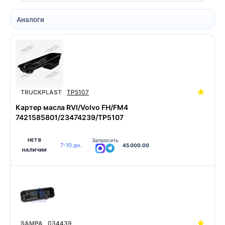
Аналоги
TRUCKPLAST
TP5107
Картер масла RVI/Volvo FH/FM4
7421585801/23474239/TP5107
НЕТ В
Запросить
7-10 дн.
45 000.00
НАЛИЧИИ
SAMPA
034439