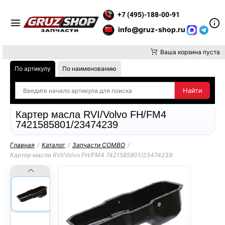
НИМАНИЕ, ДОСТАВКУ ДО ТК ИЛИ САМОВЫВОЗ ЗАКАЗОВ ОСУЩ
+7 (495)-188-00-91
info@gruz-shop.ru
Ваша корзина пуста
По артикулу
По наименованию
Картер масла RVI/Volvo FH/FM4
7421585801/23474239
Главная
/
Каталог
/
Запчасти COMBO
/
Картер масла RVI/Volvo FH/FM4 7421585801/23474239