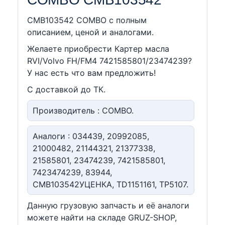
CMB103542 COMBO c полным
описанием, ценой и аналогами.
Желаете приобрести Картер масла
RVI/Volvo FH/FM4 7421585801/23474239?
У нас есть что вам предложить!
С доставкой до ТК.
Производитель : COMBO.
Аналоги : 034439, 20992085,
21000482, 21144321, 21377338,
21585801, 23474239, 7421585801,
7423474239, 83944,
CMB103542УЦЕНКА, TD1151161, TP5107.
Данную грузовую запчасть и её аналоги
можете найти на складе GRUZ-SHOP,