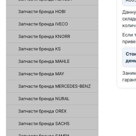
Запчасти бренда HOBI
Данну
склад
Запчасти бренда IVECO
колич
Если 
Запчасти бренда KNORR
приве
Запчасти бренда KS
Стои
день
Запчасти бренда MAHLE
Заним
Запчасти бренда MAY
гаран
Запчасти бренда MERCEDES-BENZ
Запчасти бренда NURAL
Запчасти бренда OREX
Запчасти бренда SACHS
Запчасти бренда SAMPA