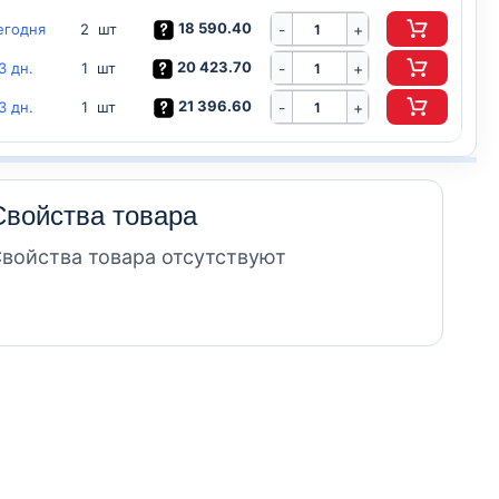
18 590.40
егодня
-
2 шт
+
20 423.70
3 дн.
-
1 шт
+
21 396.60
3 дн.
-
1 шт
+
Свойства товара
войства товара отсутствуют