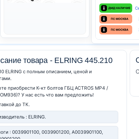
С
ДМД НАЛИЧИЕ
ПС МОСКВА
ПС МОСКВА
сание товара - ELRING 445.210
С
10 ELRING c полным описанием, ценой и
гами.
те приобрести К-кт болтов ГБЦ ACTROS MP4 /
(OM936)? У нас есть что вам предложить!
тавкой до ТК.
зводитель : ELRING.
оги : 0039901100, 0039901200, A0039901100,
9901200.