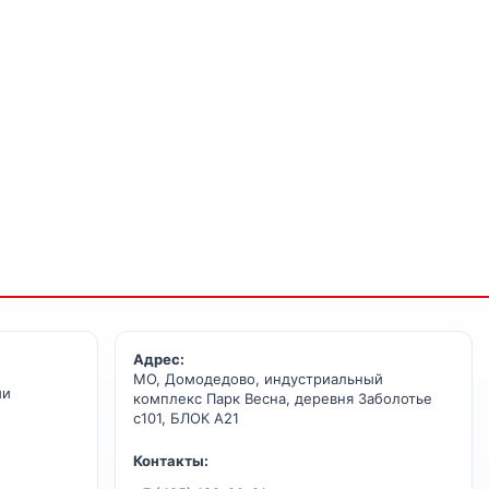
Адрес:
МО, Домодедово, индустриальный
ии
комплекс Парк Весна, деревня Заболотье
с101, БЛОК А21
Контакты: