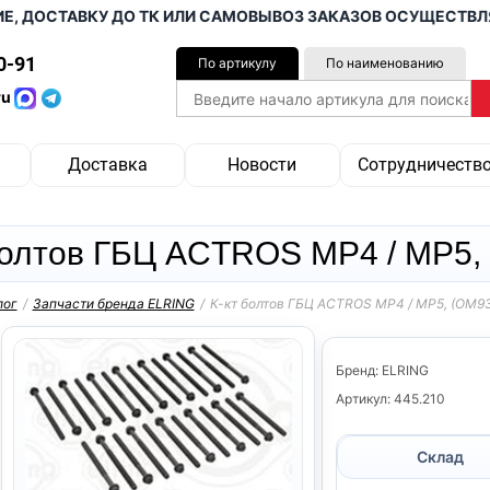
ДОСТАВКУ ДО ТК ИЛИ САМОВЫВОЗ ЗАКАЗОВ ОСУЩЕСТВЛЯЕМ 
0-91
По артикулу
По наименованию
ru
Доставка
Новости
Сотрудничеств
болтов ГБЦ ACTROS MP4 / MP5,
лог
/
Запчасти бренда ELRING
/
К-кт болтов ГБЦ ACTROS MP4 / MP5, (OM9
Бренд: ELRING
Артикул: 445.210
Склад