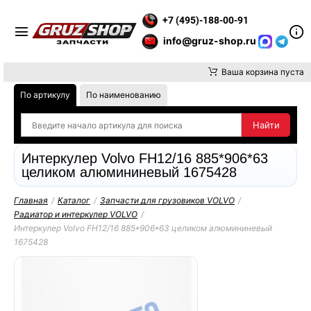
Е ВНИМАНИЕ, ДОСТАВКУ ДО ТК ИЛИ САМОВЫВОЗ ЗАКАЗОВ ОС
+7 (495)-188-00-91
info@gruz-shop.ru
Ваша корзина пуста
По артикулу
По наименованию
Интеркулер Volvo FH12/16 885*906*63
целиком алюмининевый 1675428
Главная
/
Каталог
/
Запчасти для грузовиков VOLVO
/
Радиатор и интеркулер VOLVO
/
Интеркулер Volvo FH12/16 885*906*63 целиком алюмининевый
1675428