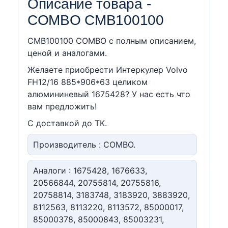
Описание товара -
COMBO CMB100100
CMB100100 COMBO c полным описанием,
ценой и аналогами.
Желаете приобрести Интеркулер Volvo
FH12/16 885*906*63 целиком
алюмининевый 1675428? У нас есть что
вам предложить!
С доставкой до ТК.
Производитель : COMBO.
Аналоги : 1675428, 1676633,
20566844, 20755814, 20755816,
20758814, 3183748, 3183920, 3883920,
8112563, 8113220, 8113572, 85000017,
85000378, 85000843, 85003231,