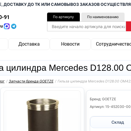
СТАВКУ ДО ТК ИЛИ САМОВЫВОЗ ЗАКАЗОВ ОСУЩЕСТВЛЯЕМ ОТ
0-91
По артикулу
По наименованию
ru
Доставка
Новости
Сотрудничеств
а цилиндра Mercedes D128.00 
лог
/
Запчасти бренда GOETZE
/
Гильза цилиндра Mercedes D128.00 OM42
Бренд: GOETZE
Артикул: 15-452030-00
Склад