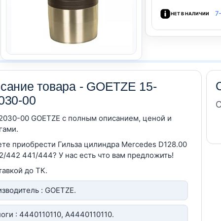
7
НЕТ В НАЛИЧИИ
сание товара - GOETZE 15-
030-00
С
2030-00 GOETZE c полным описанием, ценой и
гами.
те приобрести Гильза цилиндра Mercedes D128.00
/442 441/444? У нас есть что вам предложить!
тавкой до ТК.
зводитель : GOETZE.
оги : 4440110110, A4440110110.