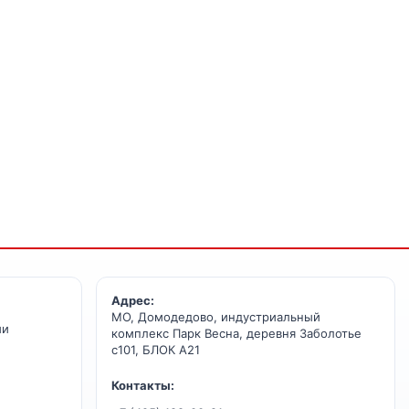
Адрес:
МО, Домодедово, индустриальный
ии
комплекс Парк Весна, деревня Заболотье
с101, БЛОК А21
Контакты: