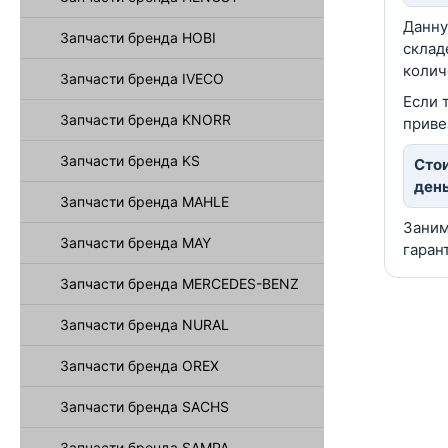
Данну
Запчасти бренда HOBI
склад
колич
Запчасти бренда IVECO
Если 
Запчасти бренда KNORR
приве
Запчасти бренда KS
Стои
день
Запчасти бренда MAHLE
Заним
Запчасти бренда MAY
гаран
Запчасти бренда MERCEDES-BENZ
Запчасти бренда NURAL
Запчасти бренда OREX
Запчасти бренда SACHS
Запчасти бренда SAMPA