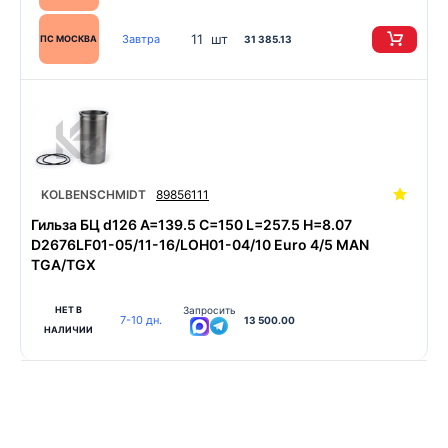
11 шт
Завтра
ПС МОСКВА
31 385.13
KOLBENSCHMIDT
89856111
Гильза БЦ d126 A=139.5 C=150 L=257.5 H=8.07
D2676LF01-05/11-16/LOH01-04/10 Euro 4/5 MAN
TGA/TGX
НЕТ В
Запросить
7-10 дн.
13 500.00
НАЛИЧИИ