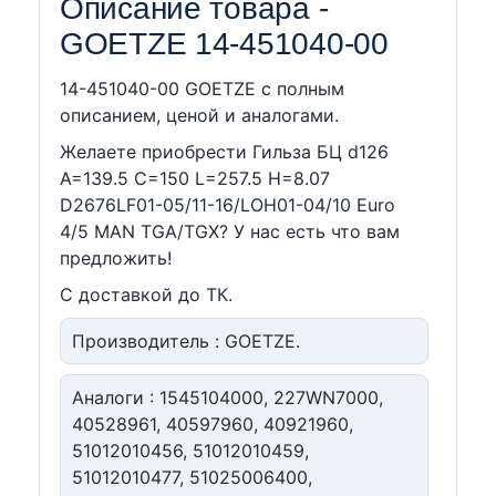
Описание товара -
GOETZE 14-451040-00
14-451040-00 GOETZE c полным
описанием, ценой и аналогами.
Желаете приобрести Гильза БЦ d126
A=139.5 C=150 L=257.5 H=8.07
D2676LF01-05/11-16/LOH01-04/10 Euro
4/5 MAN TGA/TGX? У нас есть что вам
предложить!
С доставкой до ТК.
Производитель : GOETZE.
Аналоги : 1545104000, 227WN7000,
40528961, 40597960, 40921960,
51012010456, 51012010459,
51012010477, 51025006400,