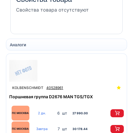
Свойства товара отсутствуют
Аналоги
KOLBENSCHMIDT
40528961
Поршневая группа D2676 MAN TGS/TGX
6 шт
2 дн.
ПС МОСКВА
27 990.00
7 шт
Завтра
ПС МОСКВА
30 178.44