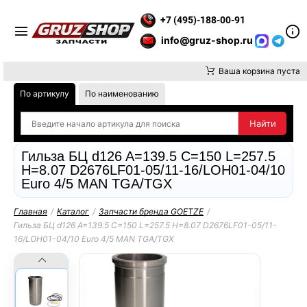
 ВНИМАНИЕ, ДОСТАВКУ ДО ТК ИЛИ САМОВЫВОЗ ЗАКАЗОВ ОСУ
+7 (495)-188-00-91
info@gruz-shop.ru
Ваша корзина пуста
По артикулу
По наименованию
Гильза БЦ d126 A=139.5 C=150 L=257.5
H=8.07 D2676LF01-05/11-16/LOH01-04/10
Euro 4/5 MAN TGA/TGX
Главная
/
Каталог
/
Запчасти бренда GOETZE
/
Гильза БЦ d126 A=139.5 C=150 L=257.5 H=8.07 D2676LF01-05/11-
16/LOH01-04/10 Euro 4/5 MAN TGA/TGX