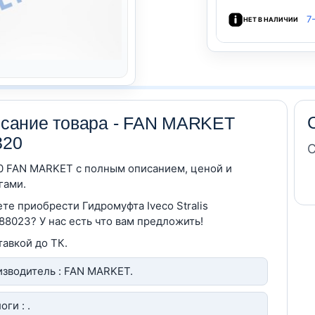
7
НЕТ В НАЛИЧИИ
сание товара - FAN MARKET
320
С
 FAN MARKET c полным описанием, ценой и
гами.
те приобрести Гидромуфта Iveco Stralis
88023? У нас есть что вам предложить!
тавкой до ТК.
зводитель : FAN MARKET.
оги : .