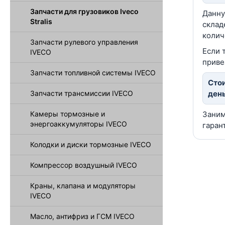
Запчасти для грузовиков Iveco
Данну
Stralis
склад
колич
Запчасти рулевого управления
Если 
IVECO
приве
Запчасти топливной системы IVECO
Стои
Запчасти трансмиссии IVECO
день
Камеры тормозные и
Заним
энергоаккумуляторы IVECO
гаран
Колодки и диски тормозные IVECO
Компрессор воздушный IVECO
Краны, клапана и модуляторы
IVECO
Масло, антифриз и ГСМ IVECO