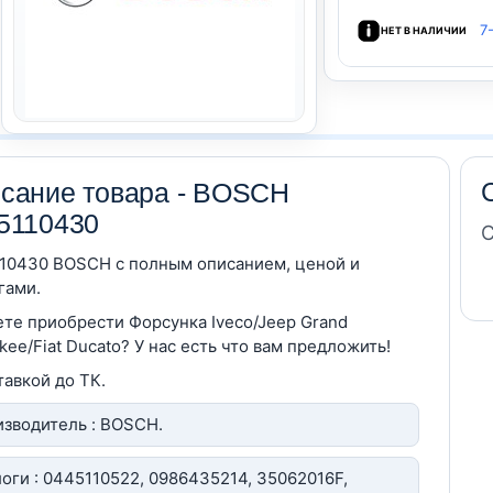
7
НЕТ В НАЛИЧИИ
сание товара - BOSCH
5110430
С
10430 BOSCH c полным описанием, ценой и
гами.
те приобрести Форсунка Iveco/Jeep Grand
kee/Fiat Ducato? У нас есть что вам предложить!
тавкой до ТК.
зводитель : BOSCH.
оги : 0445110522, 0986435214, 35062016F,