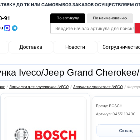
КУ ДО ТК ИЛИ САМОВЫВОЗ ЗАКАЗОВ ОСУЩЕСТВЛЯЕМ ОТ 10 0
0-91
По артикулу
По наименованию
ru
Доставка
Новости
Сотрудничеств
нка Iveco/Jeep Grand Cherokee/
лог
/
Запчасти для грузовиков IVECO
/
Запчасти двигателя IVECO
/
Форсун
Бренд: BOSCH
Артикул: 0455110430
Склад