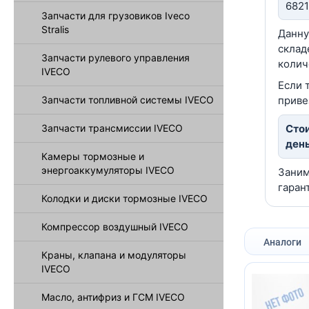
6821
Запчасти для грузовиков Iveco
Stralis
Данну
склад
Запчасти рулевого управления
колич
IVECO
Если 
Запчасти топливной системы IVECO
приве
Запчасти трансмиссии IVECO
Стои
день
Камеры тормозные и
энергоаккумуляторы IVECO
Заним
гаран
Колодки и диски тормозные IVECO
Компрессор воздушный IVECO
Аналоги
Краны, клапана и модуляторы
IVECO
Масло, антифриз и ГСМ IVECO