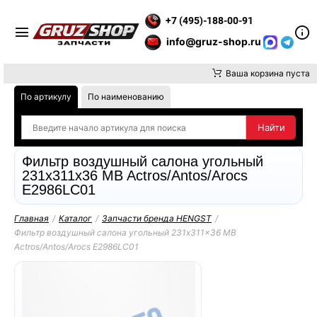
 ВНИМАНИЕ, ДОСТАВКУ ДО ТК ИЛИ САМОВЫВОЗ ЗАКАЗОВ ОС
+7 (495)-188-00-91
info@gruz-shop.ru
Ваша корзина пуста
По артикулу
По наименованию
Фильтр воздушный салона угольный
231x311x36 MB Actros/Antos/Arocs
E2986LC01
Главная
/
Каталог
/
Запчасти бренда HENGST
/
Фильтр воздушный салона угольный 231x311x36 MB
Actros/Antos/Arocs E2986LC01