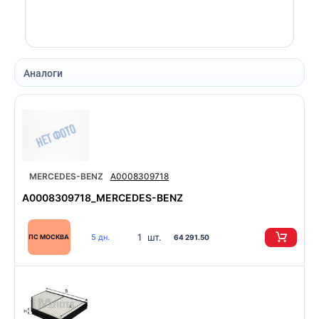
Аналоги
MERCEDES-BENZ
A0008309718
A0008309718_MERCEDES-BENZ
1 шт.
5 дн.
ПС МОСКВА
64 291.50