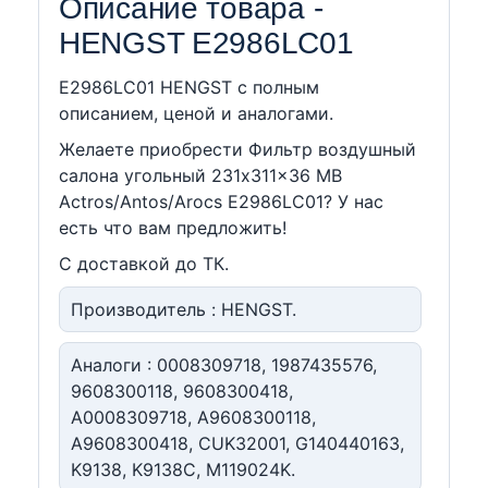
Описание товара -
HENGST E2986LC01
E2986LC01 HENGST c полным
описанием, ценой и аналогами.
Желаете приобрести Фильтр воздушный
салона угольный 231x311x36 MB
Actros/Antos/Arocs E2986LC01? У нас
есть что вам предложить!
С доставкой до ТК.
Производитель : HENGST.
Аналоги : 0008309718, 1987435576,
9608300118, 9608300418,
A0008309718, A9608300118,
A9608300418, CUK32001, G140440163,
K9138, K9138C, M119024K.