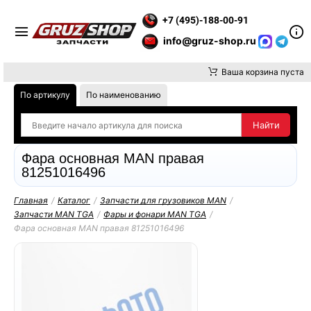
Е ВНИМАНИЕ, ДОСТАВКУ ДО ТК ИЛИ САМОВЫВОЗ ЗАКАЗОВ О
+7 (495)-188-00-91
info@gruz-shop.ru
Ваша корзина пуста
По артикулу
По наименованию
Фара основная MAN правая
81251016496
Главная
/
Каталог
/
Запчасти для грузовиков MAN
/
Запчасти MAN TGA
/
Фары и фонари MAN TGA
/
Фара основная MAN правая 81251016496