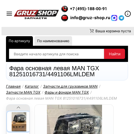
РАТИТЕ ВНИМАНИЕ, ДОСТАВКУ ДО ТК ИЛИ САМОВЫВОЗ ЗАКА
+7 (495)-188-00-91
info@gruz-shop.ru
Ваша корзина пуста
По артикулу
По наименованию
Фара основная левая MAN TGX
81251016731/4491106LMLDEM
Главная
/
Каталог
/
Запчасти для грузовиков MAN
/
Запчасти MAN TGX
/
Фары и фонари MAN TGX
/
Фара основная левая MAN TGX 81251016731/4491106LMLDEM