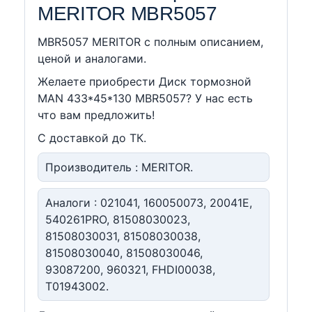
MERITOR MBR5057
MBR5057 MERITOR c полным описанием,
ценой и аналогами.
Желаете приобрести Диск тормозной
MAN 433*45*130 MBR5057? У нас есть
что вам предложить!
С доставкой до ТК.
Производитель : MERITOR.
Аналоги : 021041, 160050073, 20041E,
540261PRO, 81508030023,
81508030031, 81508030038,
81508030040, 81508030046,
93087200, 960321, FHDI00038,
T01943002.