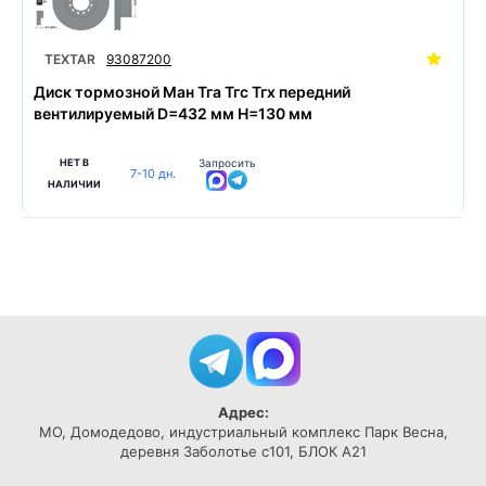
TEXTAR
93087200
Диск тормозной Ман Тга Тгс Тгх передний
вентилируемый D=432 мм H=130 мм
НЕТ В
Запросить
7-10 дн.
НАЛИЧИИ
Адрес:
МО, Домодедово, индустриальный комплекс Парк Весна,
деревня Заболотье с101, БЛОК А21