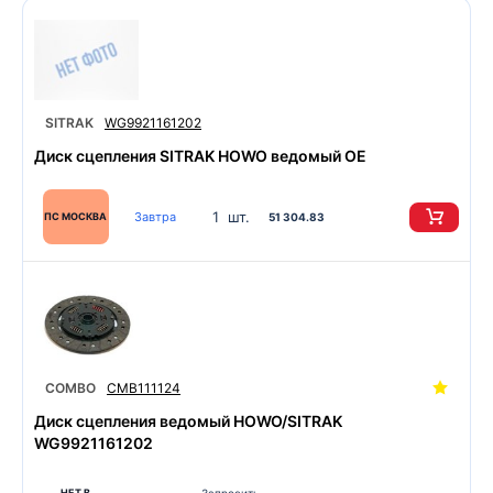
SITRAK
WG9921161202
Диск сцепления SITRAK HOWO ведомый OE
1 шт.
Завтра
ПС МОСКВА
51 304.83
COMBO
CMB111124
Диск сцепления ведомый HOWO/SITRAK
WG9921161202
НЕТ В