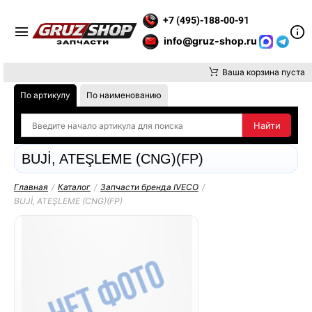
Е ВНИМАНИЕ, ДОСТАВКУ ДО ТК ИЛИ САМОВЫВОЗ ЗАКАЗОВ О
+7 (495)-188-00-91
info@gruz-shop.ru
Ваша корзина пуста
По артикулу
По наименованию
BUJİ, ATEŞLEME (CNG)(FP)
Главная
/
Каталог
/
Запчасти бренда IVECO
/
BUJİ, ATEŞLEME (CNG)(FP)