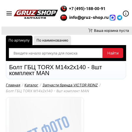
Е ВНИМАНИЕ, ДОСТАВКУ ДО ТК ИЛИ САМОВЫВОЗ ЗАКАЗОВ О
+7 (495)-188-00-91
info@gruz-shop.ru
Ваша корзина пуста
По артикулу
По наименованию
Болт ГБЦ TORX M14х2х140 - 8шт
комплект MAN
Главная
/
Каталог
/
Запчасти бренда VICTOR REINZ
/
Болт ГБЦ TORX M14х2х140 - 8шт комплект MAN