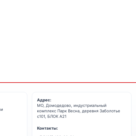
Адрес:
МО, Домодедово, индустриальный
ии
комплекс Парк Весна, деревня Заболотье
с101, БЛОК А21
Контакты: