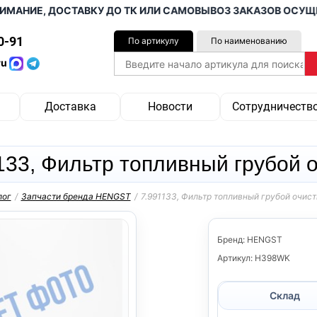
ИЕ, ДОСТАВКУ ДО ТК ИЛИ САМОВЫВОЗ ЗАКАЗОВ ОСУЩЕСТВЛ
0-91
По артикулу
По наименованию
ru
Доставка
Новости
Сотрудничеств
133, Фильтр топливный грубой 
лог
/
Запчасти бренда HENGST
/
7.991133, Фильтр топливный грубой очист
Бренд: HENGST
Артикул: H398WK
Склад