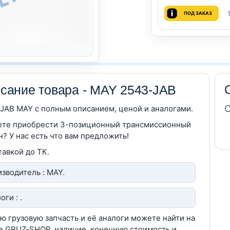
ПОД ЗАКАЗ
сание товара - MAY 2543-JAB
С
JAB MAY c полным описанием, ценой и аналогами.
те приобрести 3-позиционный трансмиссионный
н? У нас есть что вам предложить!
тавкой до ТК.
зводитель : MAY.
оги : .
ю грузовую запчасть и её аналоги можете найти на
е GRUZ-SHOP, наличие, конечную стоимость и