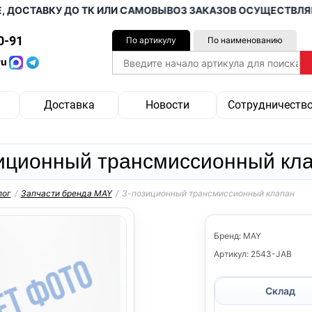
СТАВКУ ДО ТК ИЛИ САМОВЫВОЗ ЗАКАЗОВ ОСУЩЕСТВЛЯЕМ ОТ 
0-91
По артикулу
По наименованию
ru
Доставка
Новости
Сотрудничеств
иционный трансмиссионный кл
лог
/
Запчасти бренда MAY
/
3-позиционный трансмиссионный клапан
Бренд: MAY
Артикул: 2543-JAB
Склад