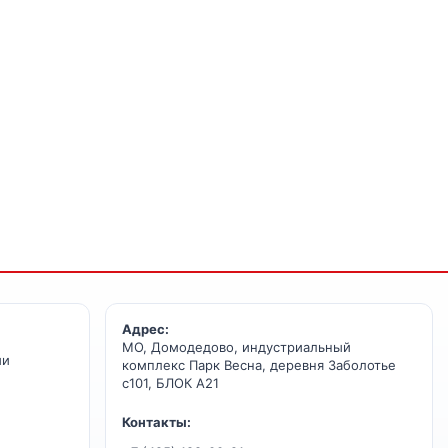
Адрес:
МО, Домодедово, индустриальный
ии
комплекс Парк Весна, деревня Заболотье
с101, БЛОК А21
Контакты: