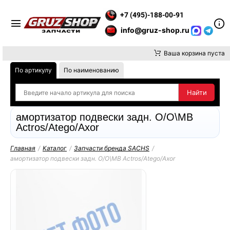
Е ВНИМАНИЕ, ДОСТАВКУ ДО ТК ИЛИ САМОВЫВОЗ ЗАКАЗОВ О
+7 (495)-188-00-91
info@gruz-shop.ru
Ваша корзина пуста
По артикулу
По наименованию
амортизатор подвески задн. O/O\MB
Actros/Atego/Axor
Главная
/
Каталог
/
Запчасти бренда SACHS
/
амортизатор подвески задн. O/O\MB Actros/Atego/Axor