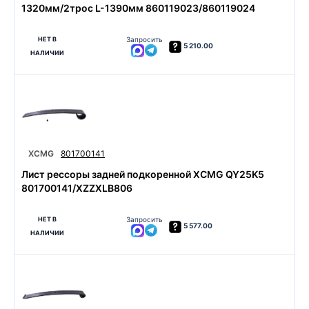
1320мм/2трос L-1390мм 860119023/860119024
НЕТ В
Запросить
5 210.00
НАЛИЧИИ
XCMG
801700141
Лист рессоры задней подкоренной XCMG QY25K5
801700141/XZZXLB806
НЕТ В
Запросить
5 577.00
НАЛИЧИИ