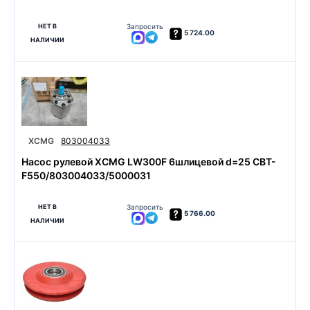
НЕТ В
Запросить
5 724.00
НАЛИЧИИ
XCMG
803004033
Насос рулевой XCMG LW300F 6шлицевой d=25 CBT-
F550/803004033/5000031
НЕТ В
Запросить
5 766.00
НАЛИЧИИ