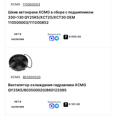
XCMG
110500003
Шкив автокрана XCMG в сборе с подшипником
330*130 QY25K5/XCT25/XCT30 OEM
110500003/111200852
НЕТ В
Запросить
6 000.00
НАЛИЧИИ
XCMG
803500020
Вентилятор охлаждения гидравлики XCMG
QY25K5/803500020/860122095
НЕТ В
Запросить
6 191.00
НАЛИЧИИ