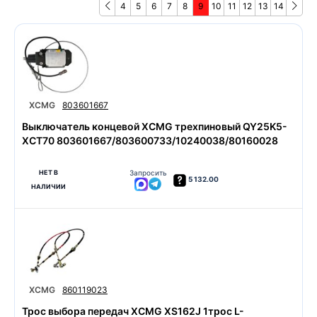
4
5
6
7
8
9
10
11
12
13
14
XCMG
803601667
Выключатель концевой XCMG трехпиновый QY25K5-
XCT70 803601667/803600733/10240038/80160028
НЕТ В
Запросить
5 132.00
НАЛИЧИИ
XCMG
860119023
Трос выбора передач XCMG XS162J 1трос L-