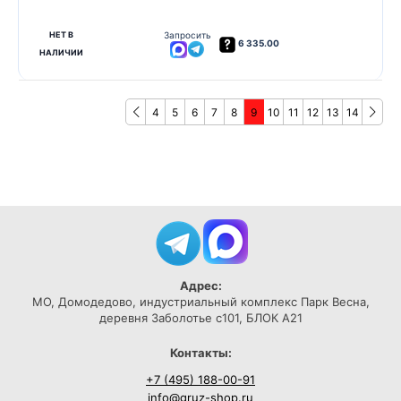
НЕТ В
Запросить
6 335.00
НАЛИЧИИ
4
5
6
7
8
9
10
11
12
13
14
Адрес:
МО, Домодедово, индустриальный комплекс Парк Весна,
деревня Заболотье с101, БЛОК А21
Контакты:
+7 (495) 188-00-91
info@gruz-shop.ru