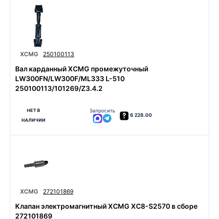
XCMG
250100113
Вал карданный XCMG промежуточный
LW300FN/LW300F/ML333 L-510
250100113/101269/Z3.4.2
НЕТ В
Запросить
6 228.00
НАЛИЧИИ
XCMG
272101869
Клапан электромагнитный XCMG XC8-S2570 в сборе
272101869