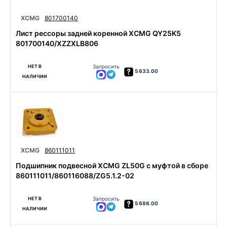
XCMG
801700140
Лист рессоры задней коренной XCMG QY25K5
801700140/XZZXLB806
НЕТ В
Запросить
5 633.00
НАЛИЧИИ
XCMG
860111011
Подшипник подвесной XCMG ZL50G с муфтой в сборе
860111011/860116088/ZG5.1.2-02
НЕТ В
Запросить
5 686.00
НАЛИЧИИ