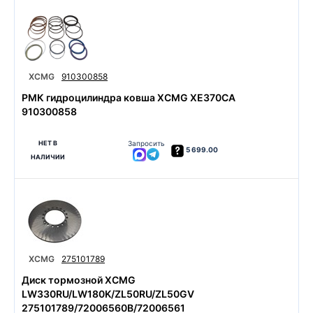
XCMG
910300858
РМК гидроцилиндра ковша XCMG XE370CA
910300858
НЕТ В
Запросить
5 699.00
НАЛИЧИИ
XCMG
275101789
Диск тормозной XCMG
LW330RU/LW180K/ZL50RU/ZL50GV
275101789/72006560B/72006561