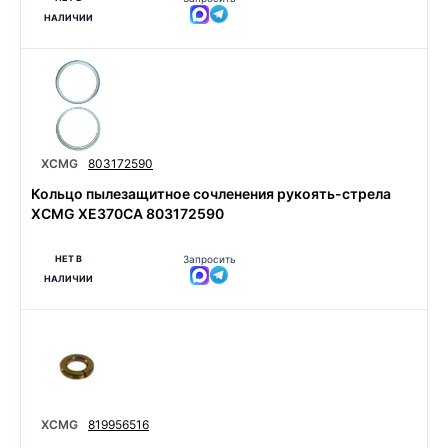
НАЛИЧИИ
XCMG
803172590
Кольцо пылезащитное сочленения рукоять-стрела
XCMG XE370CA 803172590
НЕТ В
Запросить
НАЛИЧИИ
XCMG
819956516