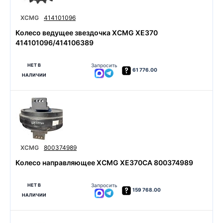
XCMG
414101096
Колесо ведущее звездочка XCMG XE370
414101096/414106389
НЕТ В
Запросить
61 776.00
НАЛИЧИИ
XCMG
800374989
Колесо направляющее XCMG XE370CA 800374989
НЕТ В
Запросить
159 768.00
НАЛИЧИИ