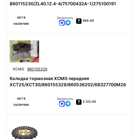
860115230/ZL40.12.4-4/75700432A-1/275100191
НЕТ В
Запросить
599.00
НАЛИЧИИ
XCMG
860155329
Колодка тормозная XCMG передняя
XCT25/XCT30/860155329/860536202/68327700M26
НЕТ В
Запросить
3 123.00
НАЛИЧИИ