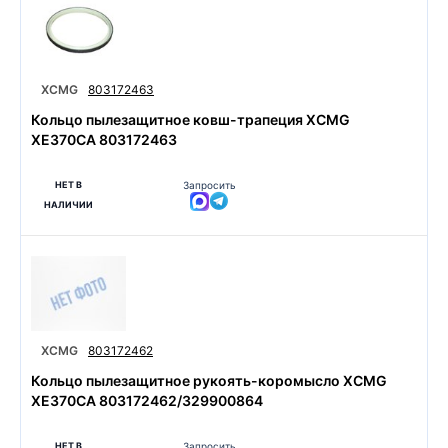
XCMG
803172463
Кольцо пылезащитное ковш-трапеция XCMG
XE370CA 803172463
НЕТ В
Запросить
НАЛИЧИИ
XCMG
803172462
Кольцо пылезащитное рукоять-коромысло XCMG
XE370CA 803172462/329900864
НЕТ В
Запросить