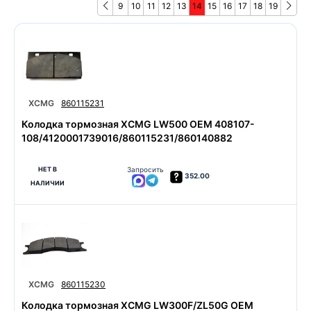
9
10
11
12
13
14
15
16
17
18
19
XCMG
860115231
Колодка тормозная XCMG LW500 OEM 408107-
108/4120001739016/860115231/860140882
НЕТ В
Запросить
352.00
НАЛИЧИИ
XCMG
860115230
Колодка тормозная XCMG LW300F/ZL50G OEM