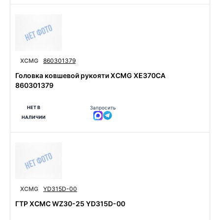
XCMG
860301379
Головка ковшевой рукояти XCMG XE370CA
860301379
НЕТ В
Запросить
НАЛИЧИИ
XCMG
YD315D-00
ГТР ХСМС WZ30-25 YD315D-00