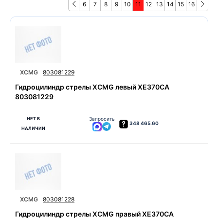
6
7
8
9
10
11
12
13
14
15
16
XCMG
803081229
Гидроцилиндр стрелы XCMG левый XE370CA
803081229
НЕТ В
Запросить
348 465.60
НАЛИЧИИ
XCMG
803081228
Гидроцилиндр стрелы XCMG правый XE370CA