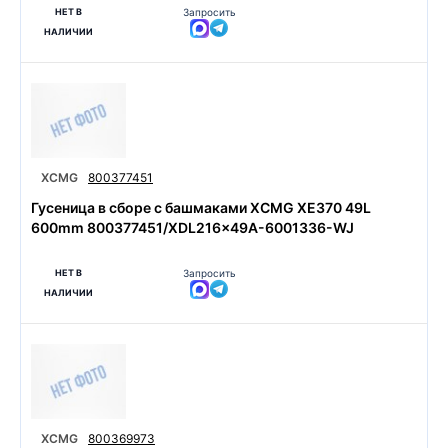
НЕТ В
Запросить
НАЛИЧИИ
XCMG
800377451
Гусеница в сборе с башмаками XCMG XE370 49L
600mm 800377451/XDL216×49A-6001336-WJ
НЕТ В
Запросить
НАЛИЧИИ
XCMG
800369973