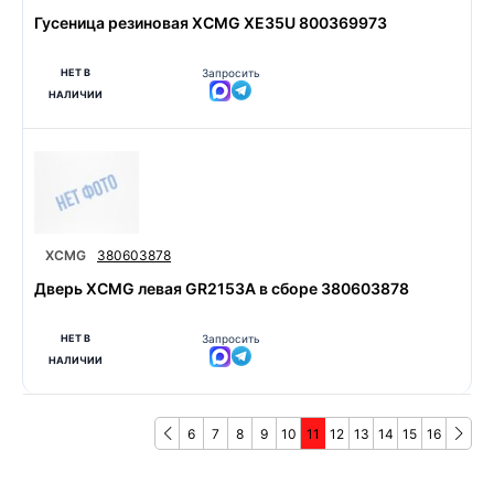
Гусеница резиновая XCMG XE35U 800369973
НЕТ В
Запросить
НАЛИЧИИ
XCMG
380603878
Дверь XCMG левая GR2153A в сборе 380603878
НЕТ В
Запросить
НАЛИЧИИ
6
7
8
9
10
11
12
13
14
15
16