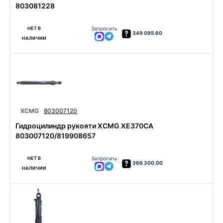
803081228
НЕТ В
Запросить
349 095.60
НАЛИЧИИ
XCMG
803007120
Гидроцилиндр рукояти XCMG XE370CA
803007120/819908657
НЕТ В
Запросить
366 300.00
НАЛИЧИИ