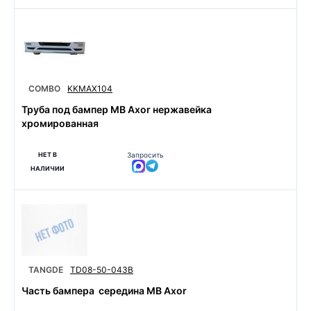
COMBO
KKMAX104
Труба под бампер MB Axor нержавейка
хромированная
НЕТ В
Запросить
НАЛИЧИИ
TANGDE
TD08-50-043B
Часть бампера середина MB Axor