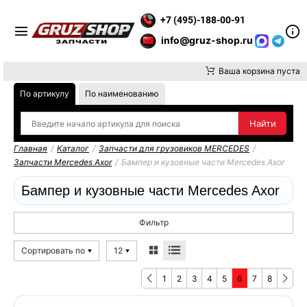
АТИТЕ ВНИМАНИЕ, ДОСТАВКУ ДО ТК ИЛИ САМОВЫВОЗ ЗАКАЗ
+7 (495)-188-00-91
info@gruz-shop.ru
Ваша корзина пуста
По артикулу
По наименованию
Главная
/
Каталог
/
Запчасти для грузовиков MERCEDES
/
Запчасти Mercedes Axor
/
Бампер и кузовные части Mercedes Axor
Бампер и кузовные части Mercedes Axor
Фильтр
Сортировать по
12
1
2
3
4
5
6
7
8