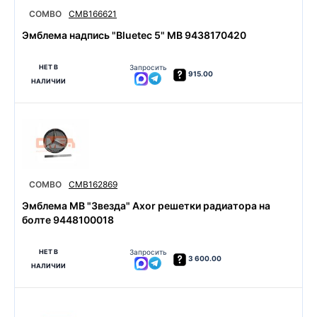
COMBO
CMB166621
Эмблема надпись "Bluetec 5" MB 9438170420
НЕТ В
Запросить
915.00
НАЛИЧИИ
COMBO
CMB162869
Эмблема MB "Звезда" Axor решетки радиатора на
болте 9448100018
НЕТ В
Запросить
3 600.00
НАЛИЧИИ