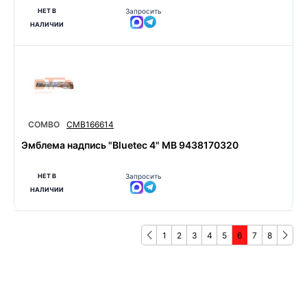
НЕТ В
Запросить
НАЛИЧИИ
COMBO
CMB166614
Эмблема надпись "Bluetec 4" MB 9438170320
НЕТ В
Запросить
НАЛИЧИИ
1
2
3
4
5
6
7
8