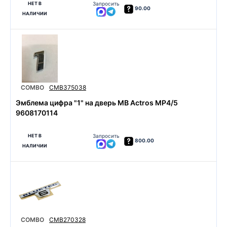
НЕТ В
Запросить
90.00
НАЛИЧИИ
COMBO
CMB375038
Эмблема цифра "1" на дверь MB Actros MP4/5
9608170114
НЕТ В
Запросить
800.00
НАЛИЧИИ
COMBO
CMB270328