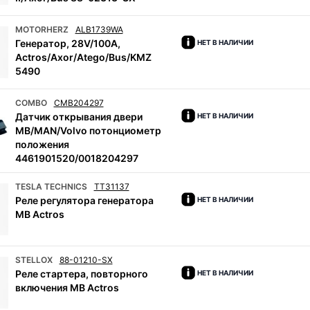
MOTORHERZ
ALB1739WA
Генератор, 28V/100A,
НЕТ В НАЛИЧИИ
Actros/Axor/Atego/Bus/KMZ
5490
COMBO
CMB204297
Датчик открывания двери
НЕТ В НАЛИЧИИ
MB/MAN/Volvo потонциометр
положения
4461901520/0018204297
TESLA TECHNICS
TT31137
Реле регулятора генератора
НЕТ В НАЛИЧИИ
MB Actros
STELLOX
88-01210-SX
Реле стартера, повторного
НЕТ В НАЛИЧИИ
включения MB Actros