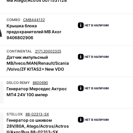
MB Atego/Actros 0071531128
COMBO
CMB444132
Крышка блока
НЕТ В НАЛИЧИИ
предохранителей MB Axor
9406802906
CONTINENTAL
2171.20002325
Датчик импульсный
НЕТ В НАЛИЧИИ
MB/Iveco/MAN/Renault/Scania
/Volvo/ZF KITAS2+ New VDO
DELCO REMY
8600690
Генератор Мерседес Актрос
НЕТ В НАЛИЧИИ
МП4 24V 100 ампер
STELLOX
88-02313-SX
Генератор со шкивом
НЕТ В НАЛИЧИИ
28V/80A, Atego/Actros/Actros
II/Axor/Bus 88-02313-SX