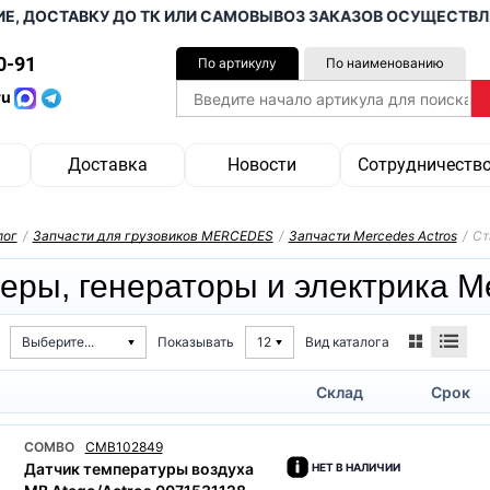
 ДОСТАВКУ ДО ТК ИЛИ САМОВЫВОЗ ЗАКАЗОВ ОСУЩЕСТВЛЯЕМ 
0-91
По артикулу
По наименованию
ru
Доставка
Новости
Сотрудничеств
лог
/
Запчасти для грузовиков MERCEDES
/
Запчасти Mercedes Actros
/
Ст
еры, генераторы и электрика Me
Вид каталога
Выберите...
Показывать
12
Склад
Срок
COMBO
CMB102849
Датчик температуры воздуха
НЕТ В НАЛИЧИИ