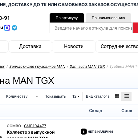
, ДОСТАВКУ ДО ТК ИЛИ САМОВЫВОЗ ЗАКАЗОВ ОСУЩЕСТВЛЯЕ
0-91
По артикулу
По наименованию
ru
Доставка
Новости
Сотрудничеств
лог
/
Запчасти для грузовиков MAN
/
Запчасти MAN TGX
/
Турбина MAN 
ина MAN TGX
Вид каталога
Количеству
Показывать
12
Склад
Срок
COMBO
CMB104477
Коллектор выпускной
НЕТ В НАЛИЧИИ