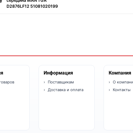
середина MAN TGA
D2876LF12 51081020199
ия
Информация
Компания
товаров
Поставщикам
О компан
Доставка и оплата
Контакты