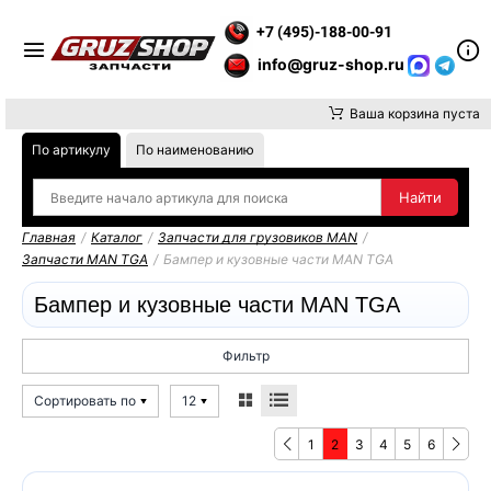
ИТЕ ВНИМАНИЕ, ДОСТАВКУ ДО ТК ИЛИ САМОВЫВОЗ ЗАКАЗОВ
+7 (495)-188-00-91
info@gruz-shop.ru
Ваша корзина пуста
По артикулу
По наименованию
Главная
/
Каталог
/
Запчасти для грузовиков MAN
/
Запчасти MAN TGA
/
Бампер и кузовные части MAN TGA
Бампер и кузовные части MAN TGA
Фильтр
Сортировать по
12
1
2
3
4
5
6