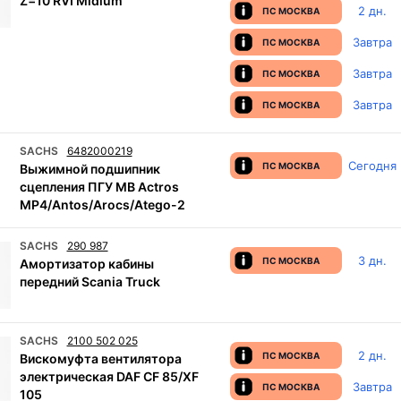
Z=10 RVI Midlum
2 дн.
ПС МОСКВА
Завтра
ПС МОСКВА
Завтра
ПС МОСКВА
Завтра
ПС МОСКВА
SACHS
6482000219
Сегодня
ПС МОСКВА
Выжимной подшипник
сцепления ПГУ MB Actros
MP4/Antos/Arocs/Atego-2
SACHS
290 987
3 дн.
ПС МОСКВА
Амортизатор кабины
передний Scania Truck
SACHS
2100 502 025
2 дн.
ПС МОСКВА
Вискомуфта вентилятора
электрическая DAF CF 85/XF
Завтра
ПС МОСКВА
105