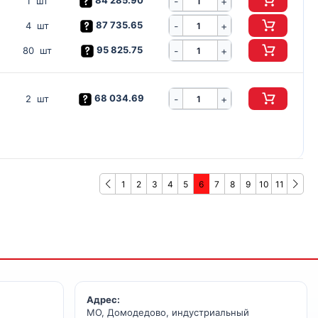
84 285.90
-
1 шт
+
87 735.65
-
4 шт
+
95 825.75
-
80 шт
+
68 034.69
-
2 шт
+
1
2
3
4
5
6
7
8
9
10
11
Адрес:
МО, Домодедово, индустриальный