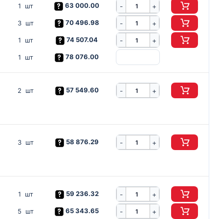
63 000.00
-
1 шт
+
70 496.98
-
3 шт
+
74 507.04
-
1 шт
+
78 076.00
1 шт
57 549.60
-
2 шт
+
58 876.29
-
3 шт
+
59 236.32
-
1 шт
+
65 343.65
-
5 шт
+