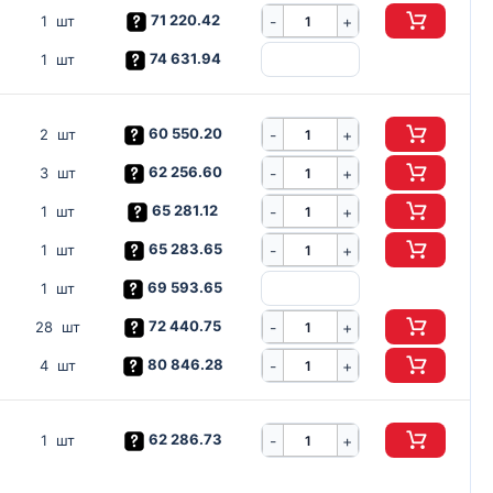
71 220.42
-
1 шт
+
74 631.94
1 шт
60 550.20
-
2 шт
+
62 256.60
-
3 шт
+
65 281.12
-
1 шт
+
65 283.65
-
1 шт
+
69 593.65
1 шт
72 440.75
-
28 шт
+
80 846.28
-
4 шт
+
62 286.73
-
1 шт
+