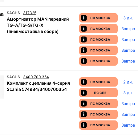
SACHS
317325
3 дн.
ПС МОСКВА
Амортизатор MAN передний
TG-A/TG-S/TG-X
Завтра
ПС МОСКВА
(пневмостойка в сборе)
Завтра
ПС МОСКВА
Завтра
ПС МОСКВА
Завтра
ПС МОСКВА
SACHS
3400 700 354
2 дн.
ПС МОСКВА
Комплект сцепления 4-серия
Scania 574984/3400700354
3 дн.
ПС СПБ
Завтра
ПС МОСКВА
Завтра
ПС МОСКВА
Завтра
ПС МОСКВА