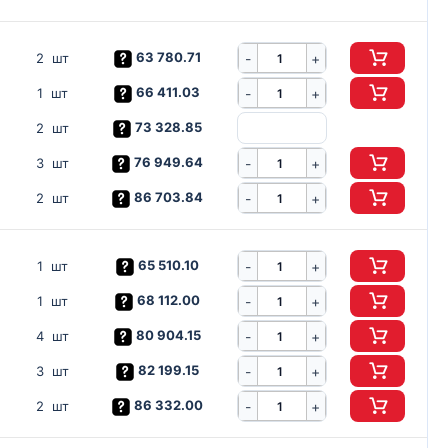
63 780.71
-
2 шт
+
66 411.03
-
1 шт
+
73 328.85
2 шт
76 949.64
-
3 шт
+
86 703.84
-
2 шт
+
65 510.10
-
1 шт
+
68 112.00
-
1 шт
+
80 904.15
-
4 шт
+
82 199.15
-
3 шт
+
86 332.00
-
2 шт
+