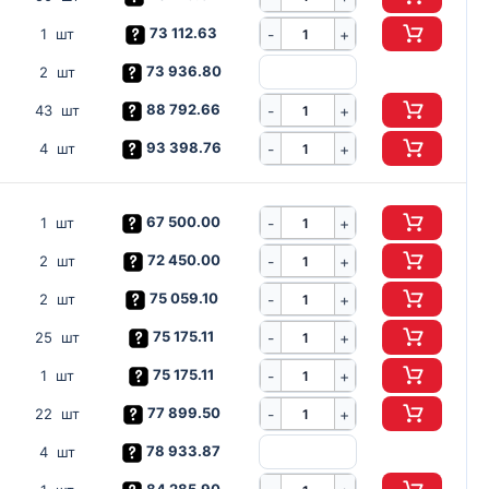
73 112.63
-
1 шт
+
73 936.80
2 шт
88 792.66
-
43 шт
+
93 398.76
-
4 шт
+
67 500.00
-
1 шт
+
72 450.00
-
2 шт
+
75 059.10
-
2 шт
+
75 175.11
-
25 шт
+
75 175.11
-
1 шт
+
77 899.50
-
22 шт
+
78 933.87
4 шт