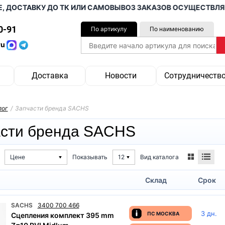
СТАВКУ ДО ТК ИЛИ САМОВЫВОЗ ЗАКАЗОВ ОСУЩЕСТВЛЯЕМ ОТ
0-91
По артикулу
По наименованию
ru
Доставка
Новости
Сотрудничеств
лог
/
Запчасти бренда SACHS
асти бренда SACHS
Вид каталога
Цене
Показывать
12
Склад
Срок
SACHS
3400 700 466
3 дн.
ПС МОСКВА
Сцепления комплект 395 mm