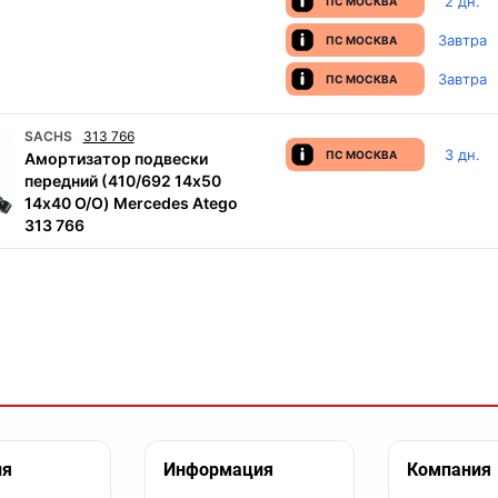
2 дн.
ПС МОСКВА
Завтра
ПС МОСКВА
Завтра
ПС МОСКВА
SACHS
313 766
3 дн.
ПС МОСКВА
Амортизатор подвески
передний (410/692 14х50
14х40 O/O) Mercedes Atego
313 766
ия
Информация
Компания