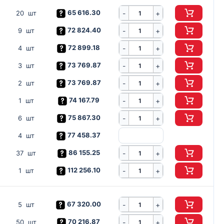
65 616.30
-
20 шт
+
72 824.40
-
9 шт
+
72 899.18
-
4 шт
+
73 769.87
-
3 шт
+
73 769.87
-
2 шт
+
74 167.79
-
1 шт
+
75 867.30
-
6 шт
+
77 458.37
4 шт
86 155.25
-
37 шт
+
112 256.10
-
1 шт
+
67 320.00
-
5 шт
+
70 216.87
-
50 шт
+