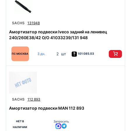
SACHS
131948
Амортизатор подвески Iveco задний на ленивец
240/260E38/42 O/O 41033239/131 948
2 шт
3 дн.
101 085.03
ПС МОСКВА
SACHS
112 893
Амортизатор подвески MAN 112 893
НЕТ В
Запросить
НАЛИЧИИ