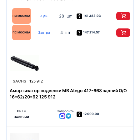
28 шт
3 дн.
141 383.93
ПС МОСКВА
4 шт
Завтра
147 214.57
ПС МОСКВА
SACHS
125 912
Амортизатор подвески MB Atego 417-668 задний O/O
16*62/20*62 125 912
НЕТ В
Запросить
12 000.00
НАЛИЧИИ