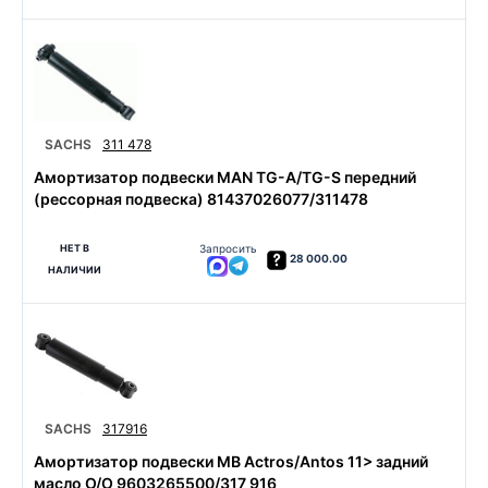
SACHS
311 478
Амортизатор подвески MAN TG-A/TG-S передний
(рессорная подвеска) 81437026077/311478
НЕТ В
Запросить
28 000.00
НАЛИЧИИ
SACHS
317916
Амортизатор подвески MB Actros/Antos 11> задний
масло O/O 9603265500/317 916