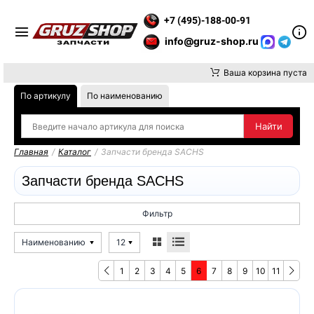
ВНИМАНИЕ, ДОСТАВКУ ДО ТК ИЛИ САМОВЫВОЗ ЗАКАЗОВ ОСУ
+7 (495)-188-00-91
info@gruz-shop.ru
Ваша корзина пуста
По артикулу
По наименованию
Главная
/
Каталог
/
Запчасти бренда SACHS
Запчасти бренда SACHS
Фильтр
Наименованию
12
1
2
3
4
5
6
7
8
9
10
11