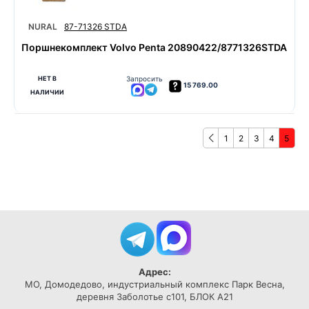
NURAL
87-71326 STDA
Поршнекомплект Volvo Penta 20890422/8771326STDA
НЕТ В
Запросить
15 769.00
НАЛИЧИИ
1
2
3
4
5
Адрес:
МО, Домодедово, индустриальный комплекс Парк Весна,
деревня Заболотье с101, БЛОК А21