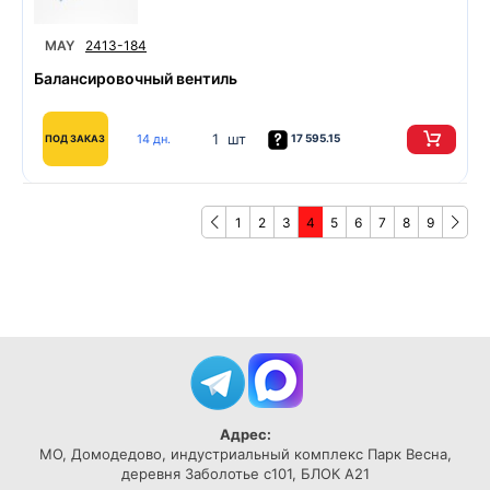
MAY
2413-184
Балансировочный вентиль
1 шт
14 дн.
17 595.15
ПОД ЗАКАЗ
1
2
3
4
5
6
7
8
9
Адрес:
МО, Домодедово, индустриальный комплекс Парк Весна,
деревня Заболотье с101, БЛОК А21