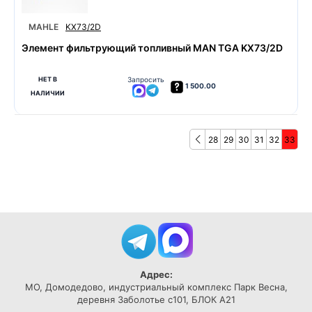
MAHLE
KX73/2D
Элемент фильтрующий топливный MAN TGA KX73/2D
НЕТ В
Запросить
1 500.00
НАЛИЧИИ
28
29
30
31
32
33
Адрес:
МО, Домодедово, индустриальный комплекс Парк Весна,
деревня Заболотье с101, БЛОК А21