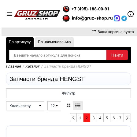
ВНИМАНИЕ, ДОСТАВКУ ДО ТК ИЛИ САМОВЫВОЗ ЗАКАЗОВ ОСУ
+7 (495)-188-00-91
info@gruz-shop.ru
Ваша корзина пуста
По артикулу
По наименованию
Главная
/
Каталог
/
Запчасти бренда HENGST
Запчасти бренда HENGST
Фильтр
Количеству
12
1
2
3
4
5
6
7