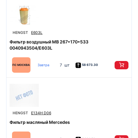
HENGST
E603L
Фильтр воздушный MB 267*170*533
0040943504/E603L
7 шт
Завтра
58 673.30
ПС МОСКВА
HENGST
E134H D06
Фильтр масляный Mercedes