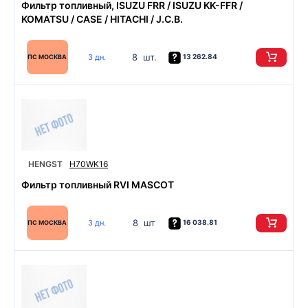
Фильтр топливный, ISUZU FRR / ISUZU KK-FFR /
KOMATSU / CASE / HITACHI / J.C.B.
8 шт.
3 дн.
13 262.84
ПС МОСКВА
HENGST
H70WK16
Фильтр топливный RVI MASCOT
8 шт
3 дн.
16 038.81
ПС МОСКВА