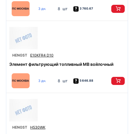
8 шт
3 дн.
3 760.67
ПС МОСКВА
HENGST
E10KFR4 D10
Элемент фильтрующий топливный MB войлочный
8 шт
3 дн.
5 646.88
ПС МОСКВА
HENGST
H530WK