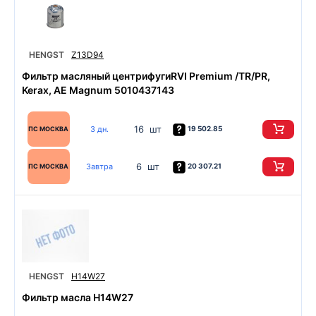
HENGST
Z13D94
Фильтр масляный центрифугиRVI Premium /TR/PR,
Kerax, AE Magnum 5010437143
16 шт
3 дн.
19 502.85
ПС МОСКВА
6 шт
Завтра
20 307.21
ПС МОСКВА
HENGST
H14W27
Фильтр масла H14W27