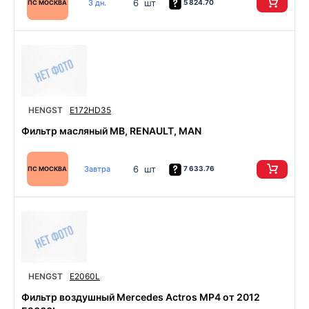
6 шт
3 дн.
5 824.70
ПС МОСКВА
HENGST
E172HD35
Фильтр масляный MB, RENAULT, MAN
6 шт
Завтра
7 633.76
ПС МОСКВА
HENGST
E2060L
Фильтр воздушный Mercedes Actros MP4 от 2012