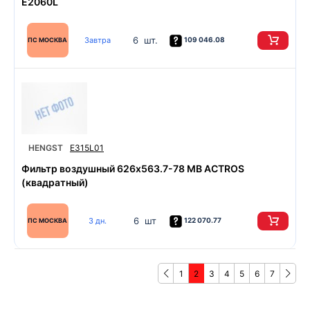
E2060L
6 шт.
Завтра
109 046.08
ПС МОСКВА
HENGST
E315L01
Фильтр воздушный 626х563.7-78 MB ACTROS
(квадратный)
6 шт
3 дн.
122 070.77
ПС МОСКВА
1
2
3
4
5
6
7