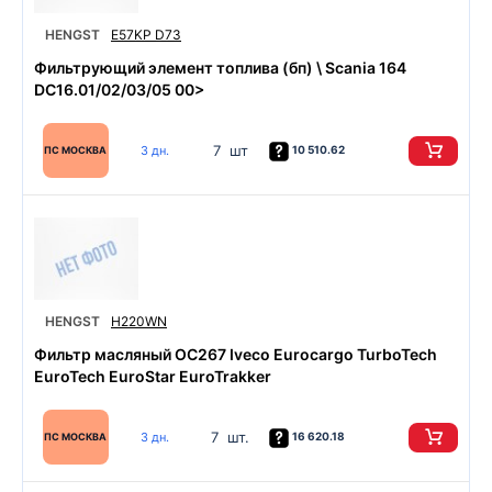
HENGST
E57KP D73
Фильтрующий элемент топлива (бп) \ Scania 164
DC16.01/02/03/05 00>
7 шт
3 дн.
10 510.62
ПС МОСКВА
HENGST
H220WN
Фильтр масляный OC267 Iveco Eurocargo TurboTech
EuroTech EuroStar EuroTrakker
7 шт.
3 дн.
16 620.18
ПС МОСКВА