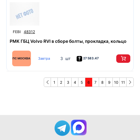
FEBI
48312
РМК ГБЦ Volvo RVI в сборе болты, прокладка, кольцо
3 шт
Завтра
27 583.47
ПС МОСКВА
1
2
3
4
5
6
7
8
9
10
11