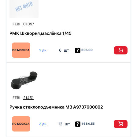
FEBI
01097
РМК Шкворня,маслёнка 1/45
6 шт
3 дн.
605.00
ПС МОСКВА
FEBI
21451
Ручка стеклоподъемника MB A9737600002
12 шт
3 дн.
1 684.55
ПС МОСКВА