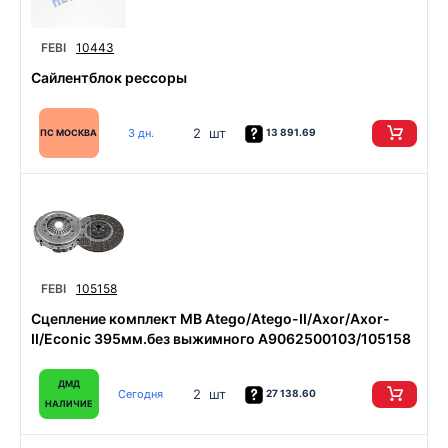
FEBI
10443
Сайлентблок рессоры
2 шт
3 дн.
13 891.69
ПС МОСКВА
FEBI
105158
Сцепление комплект MB Atego/Atego-II/Axor/Axor-
II/Econic 395мм.без выжимного A9062500103/105158
ДМД
2 шт
Сегодня
27 138.60
НАЛИЧИЕ