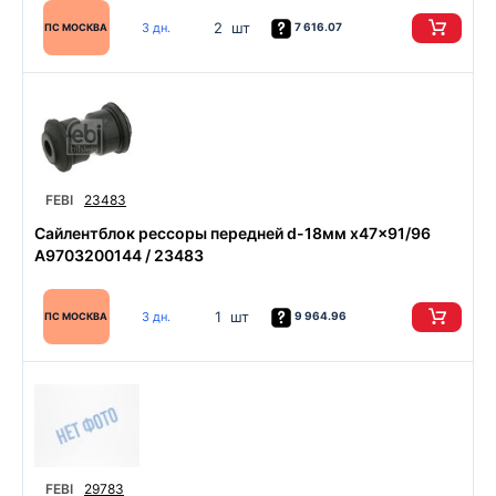
2 шт
3 дн.
7 616.07
ПС МОСКВА
FEBI
23483
Сайлентблок рессоры передней d-18мм x47x91/96
A9703200144 / 23483
1 шт
3 дн.
9 964.96
ПС МОСКВА
FEBI
29783