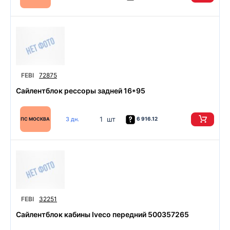
FEBI
72875
Сайлентблок рессоры задней 16*95
1 шт
3 дн.
6 916.12
ПС МОСКВА
FEBI
32251
Сайлентблок кабины Iveco передний 500357265