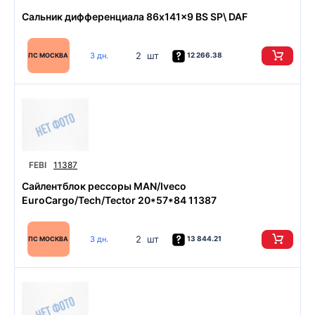
Сальник дифференциала 86x141x9 BS SP\ DAF
2 шт
3 дн.
12 266.38
ПС МОСКВА
FEBI
11387
Сайлентблок рессоры MAN/Iveco
EuroCargo/Tech/Tector 20*57*84 11387
2 шт
3 дн.
13 844.21
ПС МОСКВА