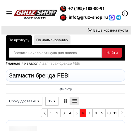
НИМАНИЕ, ДОСТАВКУ ДО ТК ИЛИ САМОВЫВОЗ ЗАКАЗОВ ОСУЩ
+7 (495)-188-00-91
info@gruz-shop.ru
Ваша корзина пуста
По артикулу
По наименованию
Главная
/
Каталог
/
Запчасти бренда FEBI
Запчасти бренда FEBI
Фильтр
Сроку доставки
12
1
2
3
4
5
6
7
8
9
10
11