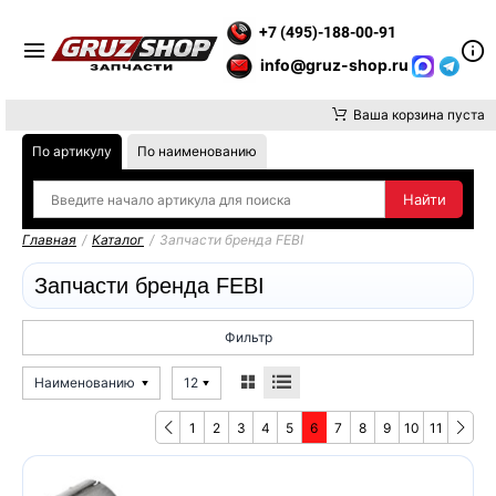
ВНИМАНИЕ, ДОСТАВКУ ДО ТК ИЛИ САМОВЫВОЗ ЗАКАЗОВ ОСУ
+7 (495)-188-00-91
info@gruz-shop.ru
Ваша корзина пуста
По артикулу
По наименованию
Главная
/
Каталог
/
Запчасти бренда FEBI
Запчасти бренда FEBI
Фильтр
Наименованию
12
1
2
3
4
5
6
7
8
9
10
11