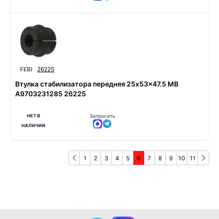
FEBI
26225
Втулка стабилизатора передняя 25x53x47.5 MB
A9703231285 26225
НЕТ В
Запросить
НАЛИЧИИ
1
2
3
4
5
6
7
8
9
10
11