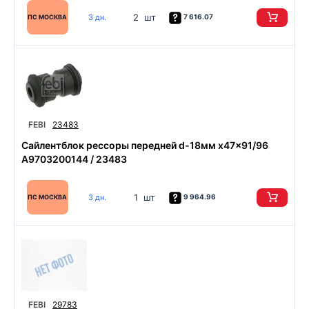
2 шт
3 дн.
7 616.07
ПС МОСКВА
FEBI
23483
Сайлентблок рессоры передней d-18мм x47x91/96
A9703200144 / 23483
1 шт
3 дн.
9 964.96
ПС МОСКВА
FEBI
29783