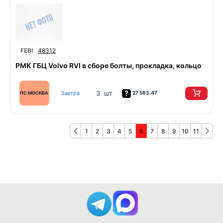
FEBI
48312
РМК ГБЦ Volvo RVI в сборе болты, прокладка, кольцо
3 шт
Завтра
27 583.47
ПС МОСКВА
1
2
3
4
5
6
7
8
9
10
11