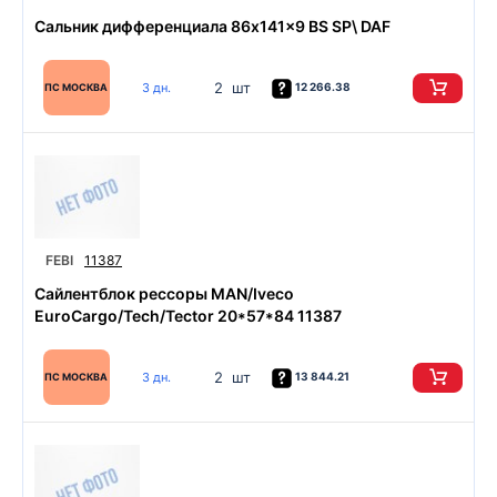
Сальник дифференциала 86x141x9 BS SP\ DAF
2 шт
3 дн.
12 266.38
ПС МОСКВА
FEBI
11387
Сайлентблок рессоры MAN/Iveco
EuroCargo/Tech/Tector 20*57*84 11387
2 шт
3 дн.
13 844.21
ПС МОСКВА