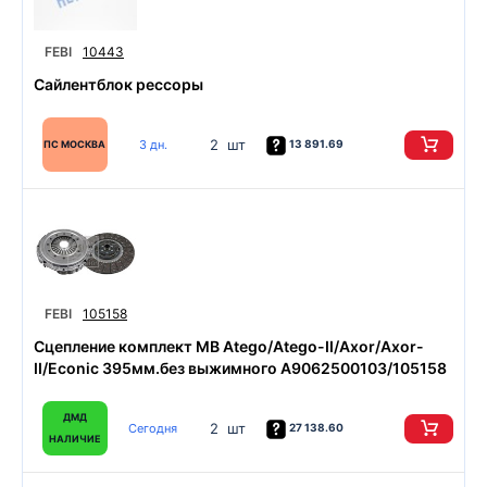
FEBI
10443
Сайлентблок рессоры
2 шт
3 дн.
13 891.69
ПС МОСКВА
FEBI
105158
Сцепление комплект MB Atego/Atego-II/Axor/Axor-
II/Econic 395мм.без выжимного A9062500103/105158
ДМД
2 шт
Сегодня
27 138.60
НАЛИЧИЕ