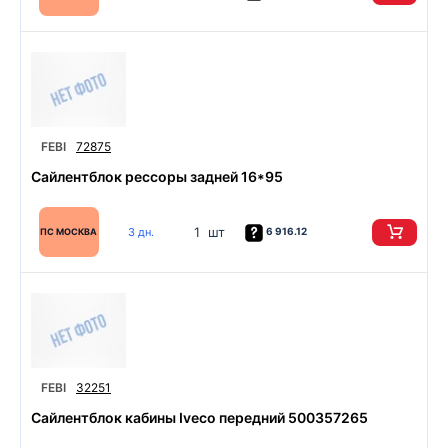
FEBI
72875
Сайлентблок рессоры задней 16*95
1 шт
3 дн.
6 916.12
ПС МОСКВА
FEBI
32251
Сайлентблок кабины Iveco передний 500357265