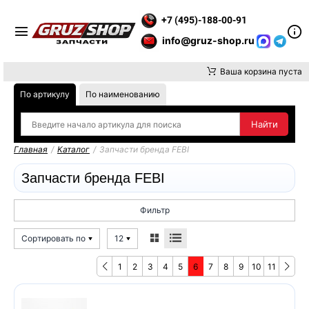
МАНИЕ, ДОСТАВКУ ДО ТК ИЛИ САМОВЫВОЗ ЗАКАЗОВ ОСУЩЕС
+7 (495)-188-00-91
info@gruz-shop.ru
Ваша корзина пуста
По артикулу
По наименованию
Главная
/
Каталог
/
Запчасти бренда FEBI
Запчасти бренда FEBI
Фильтр
Сортировать по
12
1
2
3
4
5
6
7
8
9
10
11