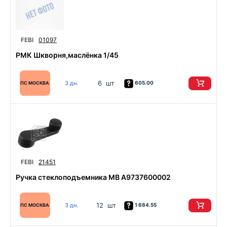
FEBI
01097
РМК Шкворня,маслёнка 1/45
6 шт
3 дн.
605.00
ПС МОСКВА
FEBI
21451
Ручка стеклоподъемника MB A9737600002
12 шт
3 дн.
1 684.55
ПС МОСКВА