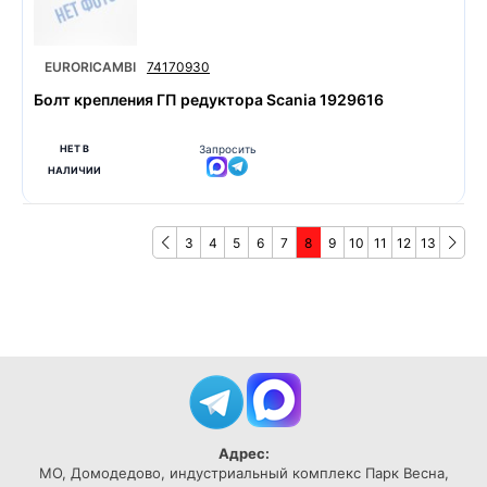
EURORICAMBI
74170930
Болт крепления ГП редуктора Scania 1929616
НЕТ В
Запросить
НАЛИЧИИ
3
4
5
6
7
8
9
10
11
12
13
Адрес:
МО, Домодедово, индустриальный комплекс Парк Весна,