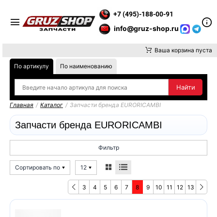
АНИЕ, ДОСТАВКУ ДО ТК ИЛИ САМОВЫВОЗ ЗАКАЗОВ ОСУЩЕСТВ
+7 (495)-188-00-91
info@gruz-shop.ru
Ваша корзина пуста
По артикулу
По наименованию
Главная
/
Каталог
/
Запчасти бренда EURORICAMBI
Запчасти бренда EURORICAMBI
Фильтр
Сортировать по
12
3
4
5
6
7
8
9
10
11
12
13