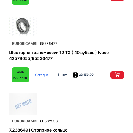
НАЛИЧИЕ
EURORICAMBI
95536477
Шестерня трансмиссии 12 TX ( 40 зубьев ) Iveco
42578655/95536477
ДМД
1 шт
Сегодня
23 150.70
НАЛИЧИЕ
EURORICAMBI
60532536
7.2386491 Стопрное кольцо