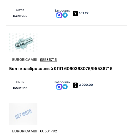
НЕТ В
Запросить
161.27
НАЛИЧИИ
EURORICAMBI
95536716
Болт калибровочный КПП 6060368076/95536716
НЕТ В
Запросить
3 000.00
НАЛИЧИИ
EURORICAMBI
60531792