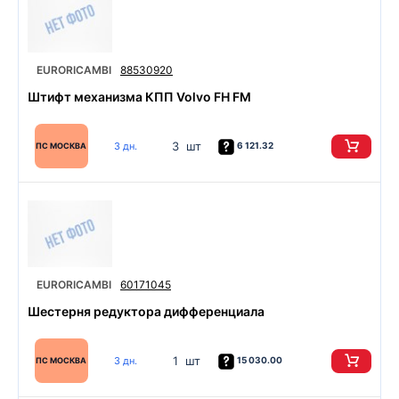
EURORICAMBI
88530920
Штифт механизма КПП Volvo FH FM
3 шт
3 дн.
6 121.32
ПС МОСКВА
EURORICAMBI
60171045
Шестерня редуктора дифференциала
1 шт
3 дн.
15 030.00
ПС МОСКВА