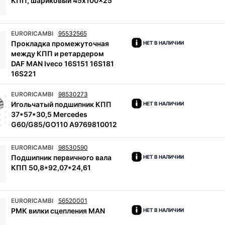
КПП, шариковый 45x100x25
EURORICAMBI
95532565
Прокладка промежуточная
НЕТ В НАЛИЧИИ
между КПП и ретардером
DAF MAN Iveco 16S151 16S181
16S221
EURORICAMBI
98530273
Игольчатый подшипник КПП
НЕТ В НАЛИЧИИ
37*57*30,5 Mercedes
G60/G85/GO110 A9769810012
EURORICAMBI
98530590
Подшипник первичного вала
НЕТ В НАЛИЧИИ
КПП 50,8*92,07*24,61
EURORICAMBI
56520001
РМК вилки сцепления MAN
НЕТ В НАЛИЧИИ