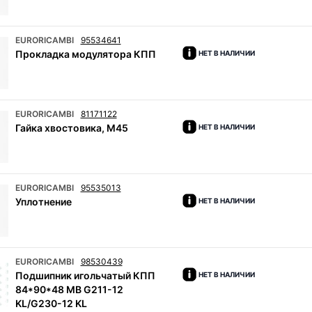
EURORICAMBI
95534641
Прокладка модулятора КПП
НЕТ В НАЛИЧИИ
EURORICAMBI
81171122
Гайка хвостовика, M45
НЕТ В НАЛИЧИИ
EURORICAMBI
95535013
Уплотнение
НЕТ В НАЛИЧИИ
EURORICAMBI
98530439
Подшипник игольчатый КПП
НЕТ В НАЛИЧИИ
84*90*48 MB G211-12
KL/G230-12 KL