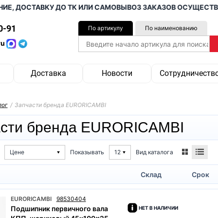
, ДОСТАВКУ ДО ТК ИЛИ САМОВЫВОЗ ЗАКАЗОВ ОСУЩЕСТВЛЯЕМ
0-91
По артикулу
По наименованию
ru
Доставка
Новости
Сотрудничеств
лог
/
Запчасти бренда EURORICAMBI
асти бренда EURORICAMBI
Вид каталога
Цене
Показывать
12
Склад
Срок
EURORICAMBI
98530404
Подшипник первичного вала
НЕТ В НАЛИЧИИ