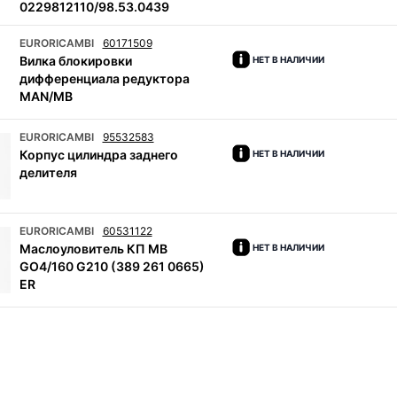
0229812110/98.53.0439
EURORICAMBI
60171509
Вилка блокировки
НЕТ В НАЛИЧИИ
дифференциала редуктора
MAN/MB
EURORICAMBI
95532583
Корпус цилиндра заднего
НЕТ В НАЛИЧИИ
делителя
EURORICAMBI
60531122
Маслоуловитель КП MB
НЕТ В НАЛИЧИИ
GO4/160 G210 (389 261 0665)
ER