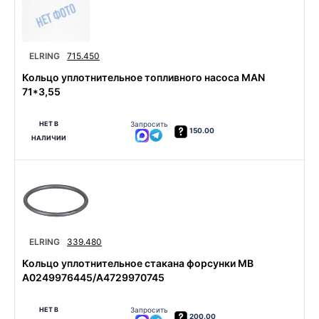
ELRING
715.450
Кольцо уплотнительное топливного насоса MAN
71*3,55
НЕТ В
Запросить
150.00
НАЛИЧИИ
ELRING
339.480
Кольцо уплотнительное стакана форсунки MB
A0249976445/A4729970745
НЕТ В
Запросить
200.00