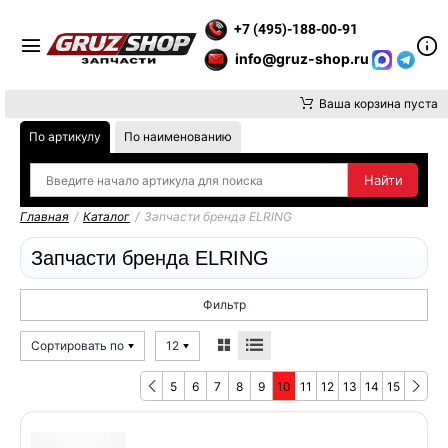
АТИТЕ ВНИМАНИЕ, ДОСТАВКУ ДО ТК ИЛИ САМОВЫВОЗ ЗАКАЗ
+7 (495)-188-00-91
info@gruz-shop.ru
Ваша корзина пуста
По артикулу
По наименованию
Главная
/
Каталог
/
Запчасти бренда ELRING
Запчасти бренда ELRING
Фильтр
Сортировать по
12
5
6
7
8
9
10
11
12
13
14
15