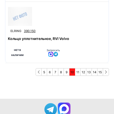
ELRING
390.150
Кольцо уплотнительное, RVI Volvo
НЕТ В
Запросить
НАЛИЧИИ
5
6
7
8
9
10
11
12
13
14
15