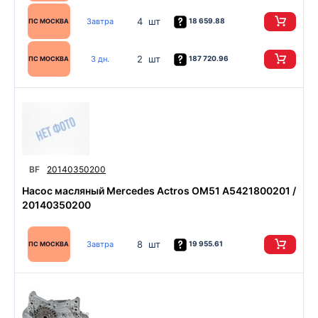
4 шт
Завтра
18 659.88
ПС МОСКВА
2 шт
3 дн.
187 720.96
ПС МОСКВА
BF
20140350200
Насос масляный Mercedes Actros OM51 A5421800201 /
20140350200
8 шт
Завтра
19 955.61
ПС МОСКВА