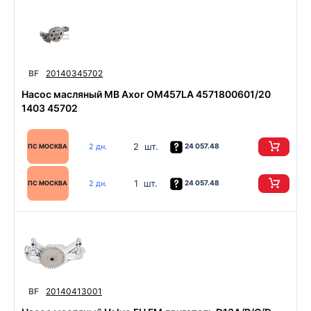
BF
20140345702
Насос масляный MB Axor OM457LA 4571800601/20
1403 45702
2 шт.
2 дн.
24 057.48
ПС МОСКВА
1 шт.
2 дн.
24 057.48
ПС МОСКВА
BF
20140413001