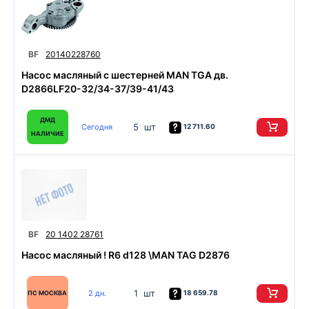
BF
20140228760
Насос масляный с шестерней MAN TGA дв.
D2866LF20-32/34-37/39-41/43
ДМД
5 шт
Сегодня
12 711.60
НАЛИЧИЕ
BF
20 1402 28761
Насос масляный ! R6 d128 \MAN TAG D2876
1 шт
2 дн.
18 659.78
ПС МОСКВА