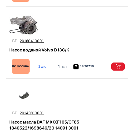
BF
20160413001
Насос водяной Volvo D13C/K
1 шт
2 дн.
39 767.18
ПС МОСКВА
BF
20140913001
Насос масла DAF MX/XF105/CF85
1840522/1698646/20 14091 3001