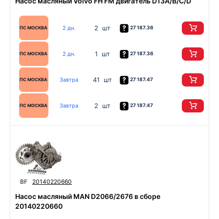
Насос масляный Volvo FH FM двигатель D13A/B/C/D
2 шт
2 дн.
27 187.36
ПС МОСКВА
1 шт
2 дн.
27 187.36
ПС МОСКВА
41 шт
Завтра
27 187.47
ПС МОСКВА
2 шт
Завтра
27 187.47
ПС МОСКВА
BF
20140220660
Насос масляный MAN D2066/2676 в сборе
20140220660