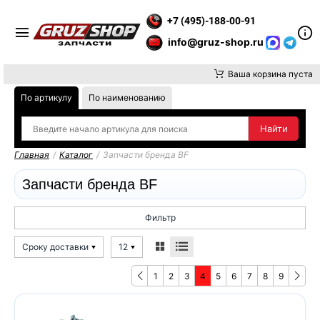
ВНИМАНИЕ, ДОСТАВКУ ДО ТК ИЛИ САМОВЫВОЗ ЗАКАЗОВ ОСУЩ
+7 (495)-188-00-91
info@gruz-shop.ru
Ваша корзина пуста
По артикулу
По наименованию
Главная
/
Каталог
/
Запчасти бренда BF
Запчасти бренда BF
Фильтр
Сроку доставки
12
1
2
3
4
5
6
7
8
9