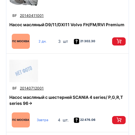
BF
20140411001
Насос масляный D9/11/DXI11 Volvo FH/FM/RVI Premium
3 шт
2 дн.
21 302.30
ПС МОСКВА
BF
20140712001
Насос масляный с шестерней SCANIA 4 series/ P,G,R,T
series 96->
4 шт.
Завтра
22 476.06
ПС МОСКВА