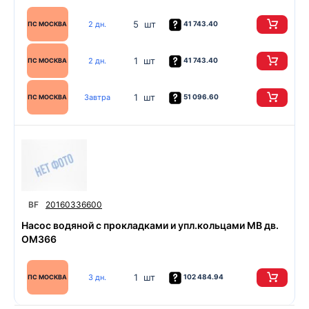
5 шт
2 дн.
41 743.40
ПС МОСКВА
1 шт
2 дн.
41 743.40
ПС МОСКВА
1 шт
Завтра
51 096.60
ПС МОСКВА
BF
20160336600
Насос водяной с прокладками и упл.кольцами MB дв.
OM366
1 шт
3 дн.
102 484.94
ПС МОСКВА